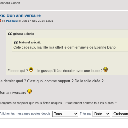
Leonard Cohen
Re: Bon anniversaire
de
PascalB
le Lun 17 Nov 2014 12:31
grisou a écrit:
Naturel a écrit:
Coté cadeaux, ma fille m'a offert le dernier vinyle de Etienne Daho
Etienne qui ?
... le guss qu'il faut écouter avec une loupe ?
Le dernier quoi ? C'est quoi comme support ? De la toile cirée ?
Bon anniversaire
"Toujours se rappeler que vous Ãªtes uniques... Exactement comme tout les autres !"
Afficher les messages postés depuis:
Trier par