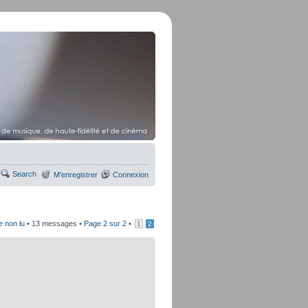
Search
M’enregistrer
Connexion
e non lu
• 13 messages •
Page
2
sur
2
•
1
2