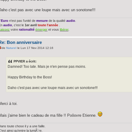
Daho c'est pas avec une loupe mais avec un sonotone!!!
'
Euro
n'est pas l'unité de
mesure
de la qualité
audio
.
En
audio
, c'est le
1er avril
toute l'année
.
Laissez
votre
rationalité
émerger
et vous
libérer
.
Re: Bon anniversaire
de
Naturel
le Lun 17 Nov 2014 12:16
PPVIER a écrit:
Damned! Too late. Mais je n'en pense pas moins.
Happy Birthday to the Boss!
Daho c'est pas avec une loupe mais avec un sonotone!!!
Merci à toi.
Mais j'aime bien le cadeau de ma fille !! Poôovre Etienne.
ans toute chose il y a une faille.
'est ainsi qu'entre la lumiÃ¨re.