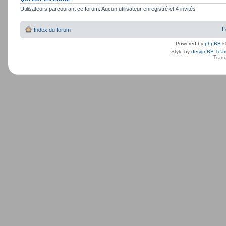
Utilisateurs parcourant ce forum: Aucun utilisateur enregistré et 4 invités
L
Index du forum
Powered by
phpBB
©
Style by
designBB Tea
Tradu