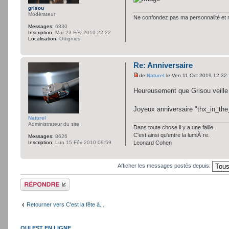
grisou
Modérateur
Ne confondez pas ma personnalité et mo
Messages:
6830
Inscription:
Mar 23 Fév 2010 22:22
Localisation:
Ottignies
Re: Anniversaire
de
Naturel
le Ven 11 Oct 2019 12:32
Heureusement que Grisou veille
Joyeux anniversaire "thx_in_the
Naturel
Administrateur du site
Dans toute chose il y a une faille.
C'est ainsi qu'entre la lumiÃ¨re.
Messages:
8626
Inscription:
Lun 15 Fév 2010 09:59
Leonard Cohen
Afficher les messages postés depuis:
Répondre
Retourner vers C'est la fête à...
QUI EST EN LIGNE