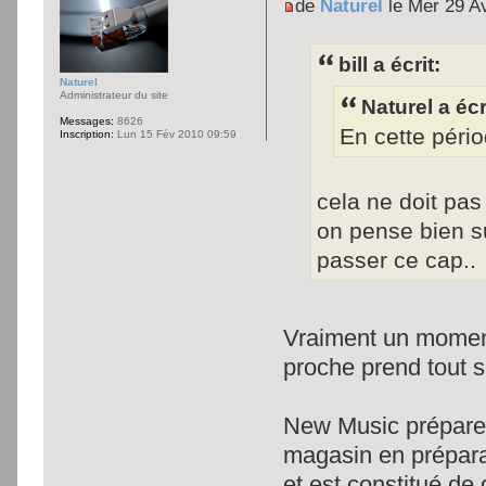
de
Naturel
le Mer 29 A
bill a écrit:
Naturel
Administrateur du site
Naturel a écr
Messages:
8626
En cette pério
Inscription:
Lun 15 Fév 2010 09:59
cela ne doit pas
on pense bien su
passer ce cap..
Vraiment un moment 
proche prend tout 
New Music prépare 
magasin en prépara
et est constitué de