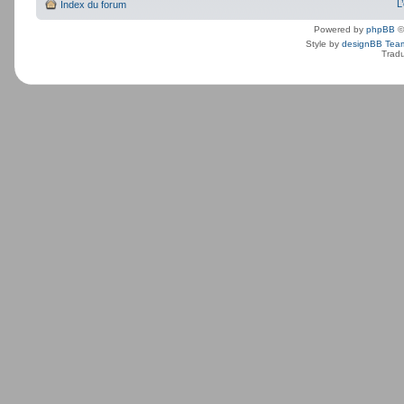
L
Index du forum
Powered by
phpBB
©
Style by
designBB Tea
Tradu