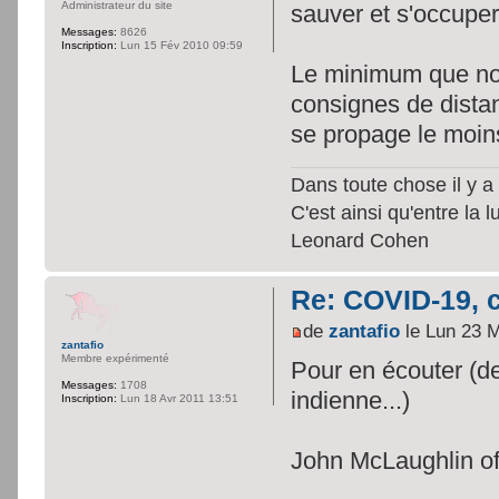
Administrateur du site
sauver et s'occup
Messages:
8626
Inscription:
Lun 15 Fév 2010 09:59
Le minimum que nou
consignes de distan
se propage le moin
Dans toute chose il y a 
C'est ainsi qu'entre la 
Leonard Cohen
Re: COVID-19, c
de
zantafio
le Lun 23 
zantafio
Membre expérimenté
Pour en écouter (de
Messages:
1708
indienne...)
Inscription:
Lun 18 Avr 2011 13:51
John McLaughlin off