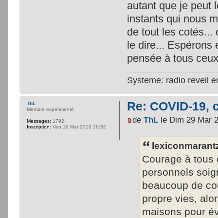
autant que je peut 
instants qui nous 
de tout les cotés... 
le dire... Espérons
pensée à tous ceux 
Systeme: radio reveil 
Re: COVID-19, c
ThL
Membre expérimenté
de
ThL
le Dim 29 Mar 
Messages:
1792
Inscription:
Ven 19 Mar 2010 19:52
lexiconmarantz 
Courage à tous e
personnels soign
beaucoup de cour
propre vies, alo
maisons pour év