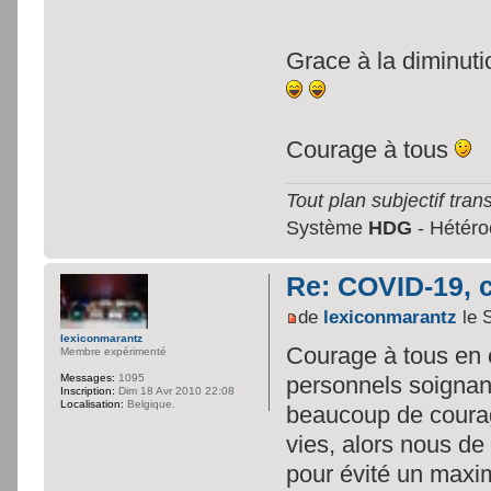
Grace à la diminuti
Courage à tous
Tout plan subjectif trans
Système
HDG
- Hétéroc
Re: COVID-19, c
de
lexiconmarantz
le 
lexiconmarantz
Courage à tous en c
Membre expérimenté
personnels soignant
Messages:
1095
Inscription:
Dim 18 Avr 2010 22:08
Localisation:
Belgique.
beaucoup de courage
vies, alors nous de
pour évité un maxi