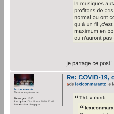
la musiques auta
profitons de ce
normal ou ont cou
qu à un fil ,c'es
maximum en bonn
ou n'auront pas
je partage ce post!
Re: COVID-19, c
de
lexiconmarantz
le 
lexiconmarantz
Membre expérimenté
ThL a écrit:
Messages:
1095
Inscription:
Dim 18 Avr 2010 22:08
Localisation:
Belgique.
lexiconmaran