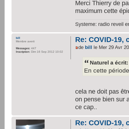
Merci Thierry de pa
maximum cette épi
Systeme: radio reveil 
Re: COVID-19, c
bill
Membre averti
de
bill
le Mer 29 Avr 2
Messages:
447
Inscription:
Dim 16 Sep 2012 10:02
Naturel a écrit:
En cette période
cela ne doit pas êtr
on pense bien sur a
ce cap..
Re: COVID-19, c