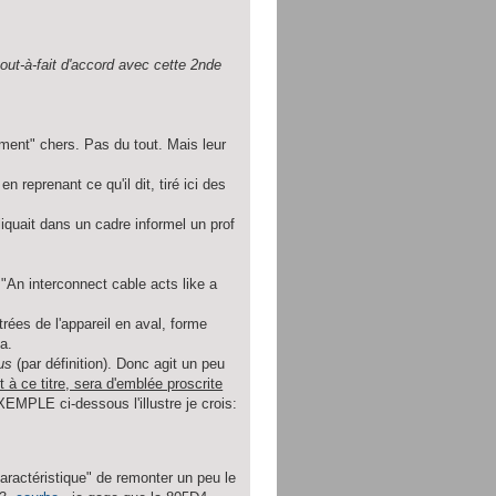
tout-à-fait d'accord avec cette 2nde
ment" chers. Pas du tout. Mais leur
 en reprenant ce qu'il dit, tiré ici des
liquait dans un cadre informel un prof
 "An interconnect cable acts like a
trées de l'appareil en aval, forme
a.
us
(par définition). Donc agit un peu
t à ce titre, sera d'emblée proscrite
XEMPLE ci-dessous l'illustre je crois:
caractéristique" de remonter un peu le