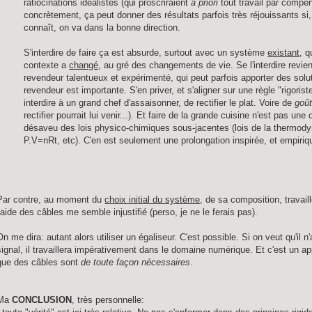
ratiocinations idéalistes (qui proscriraient
a priori
tout travail par compen
concrètement, ça peut donner des résultats parfois très réjouissants si,
connaît, on va dans la bonne direction.
S'interdire de faire ça est absurde, surtout avec un système
existant
, 
contexte a
changé
, au gré des changements de vie. Se l'interdire revien
revendeur talentueux et expérimenté, qui peut parfois apporter des sol
revendeur est importante. S'en priver, et s'aligner sur une règle "rigoris
interdire à un grand chef d'assaisonner, de rectifier le plat. Voire de
goût
rectifier pourrait lui venir...). Et faire de la grande cuisine n'est pas 
désaveu des lois physico-chimiques sous-jacentes (lois de la thermody
P.V=nRt, etc). C'en est seulement une prolongation inspirée, et empiriq
Par contre, au moment du
choix initial du système
, de sa composition, travail
l'aide des câbles me semble injustifié (perso, je ne le ferais pas).
On me dira: autant alors utiliser un égaliseur. C'est possible. Si on veut qu'il n'
signal, il travaillera impérativement dans le domaine numérique. Et c'est un ap
que des câbles sont
de toute façon nécessaires
.
Ma
CONCLUSION
, très personnelle: