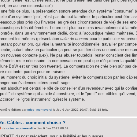
- toute "vérité" est ici très relative. Ne pas s'enfermer dans des principes rig
part, en aucune circonstance").
- une fois de plus, la présentation sonore attendue d'un système "consumer" (
celle d'un système "pro", n'est pas du tout la même: le particulier peut être as
beaucoup plus près (ou l'inverse, au gré des circonstances de vie) de ses enc
acoustiques très différentes. Le pro est plus ou moins invariablement à la m
contrôle, dans un environnement dédié, donc à l'acoustique mieux maîtrisée. 
rarement les mêmes (présentation
salle de concert
pour le particulier vs prés
- autant pour un pro, qui vise la neutralité inconditionnelle, travailler par co
ineptie, autant chez un particulier ça peut se justifier dans une certaine mesu
son nouveau contexte p.ex). Ne pas abuser toutefois; rester conscient des limi
éléments reste nécessaire: la compensation ne peut que rééquilibrer la qualit
d'une B&W est un très bon tweeter). La compensation ne
crée
bien sûr pas de 
pré-existante, pardon pour ce truisme.
- au moment du
choix initial
du système, éviter la compensation par les câbles
ranger aux évidences citées paraît sage.
- est absolument central
le rôle de conseiller d'un revendeur
avec qui la confian
"profil" du système qu'il a aidé à construire, et le "profil" des câbles qu'il vend,
accorder" le "gros instrument" qu'est le système.
ernière édition par
orfeo_monteverdi
le Jeu 6 Jan 2022 10:47, édité 18 fois.
Re: Câbles : comment choisir ?
de
orfeo_monteverdi
le Jeu 6 Jan 2022 08:09
UPDATE du post précédent, pour la lisibilité et les nuances.