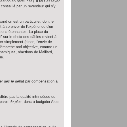
sation en pareil cas). Il faut
essayer
 conseillé par un revendeur qui s'y
quand on est un
particulier
, dont le
t à se priver de l'expérience d'un
utions étonnantes. La place du
te" sur le choix des câbles revient à
er
simplement (sinon, l'envie de
une démarche anti-objective, comme un
namiques, réactions de Maillard,
ue.
ler
dès le début
par compensation à
altère pas la qualité intrinsèque du
pareil
de plus
, donc à budgéter Alors