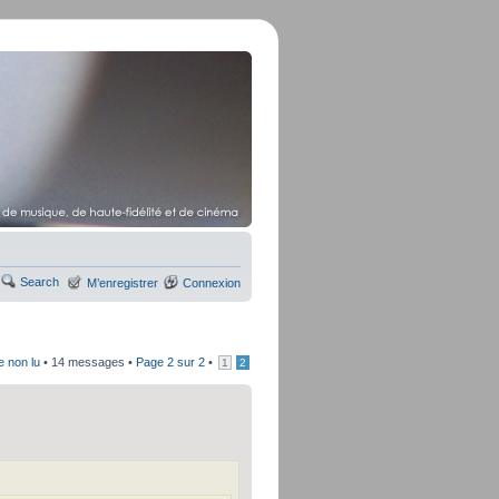
Search
M’enregistrer
Connexion
e non lu
• 14 messages •
Page
2
sur
2
•
1
2