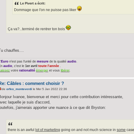
Le Pivert a écrit:
Dommage que l'on ne puisse pas liker
Ça va?...terminé de rentrer ton bois
Tu chauffes....
'
Euro
n'est pas l'unité de
mesure
de la qualité
audio
.
En
audio
, c'est le
1er avril
toute l'année
.
Laissez
votre
rationalité
émerger
et vous
libérer
.
Re: Câbles : comment choisir ?
de
orfeo_monteverdi
le Mer 5 Jan 2022 22:36
Bonjour Ivanoe, bienvenue et merci pour cette contribution intéressante,
avec laquelle je suis d'accord,
toutefois, j'aimerais apporter une nuance à ce que dit Bryston:
there is an awful
lot of marketing
going on and not much science in
some
cas