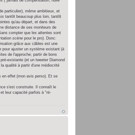
ides ("jamais de compensation, nulle
de particulier), même ambitieux, et
sis tantôt beaucoup plus loin, tantôt
eintes qu'au départ, et dans des
ême distance de ses moniteurs de
Sans compter que les attentes sont
entation
scène
pour le pro). Donc:
mpensation grâce aux câbles est une
re pour ajuster un système existant (à
tes de l'approche; partir de bons
é pré-existante (et un tweeter Diamond
la qualité à partir d'une médiocrité
 en effet (mon avis perso). Et se
ce s'est construite. Il connaît le
 et leur capacité parfois à "ré-