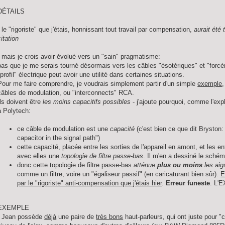
DÉTAILS
- le "rigoriste" que j'étais, honnissant tout travail par compensation,
aurait été 
citation
- mais je crois avoir évolué vers un "sain" pragmatisme:
pas que je me serais tourné désormais vers les câbles "ésotériques" et "forcé
"profil" électrique peut avoir une utilité dans certaines situations.
Pour me faire comprendre, je voudrais simplement partir d'un simple
exemple
,
câbles de modulation, ou "interconnects" RCA.
Ils doivent être
les moins capacitifs possibles
- j'ajoute pourquoi, comme l'exp
à Polytech:
ce câble de modulation est une
capacité
(c'est bien ce que dit Bryston:
capacitor in the signal path")
cette capacité, placée entre les sorties de l'appareil en amont, et les en
avec elles une
topologie de filtre passe-bas
. Il m'en a dessiné le schém
donc cette topologie de filtre passe-bas
atténue
plus ou moins
les aig
comme un filtre, voire un "égaliseur passif" (en caricaturant bien sûr).
E
par le "rigoriste" anti-compensation que j'étais hier
.
Erreur funeste
. L'E
EXEMPLE
- Jean possède
déjà
une paire de
très bons
haut-parleurs, qui ont juste pour "