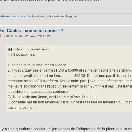
Tableau des concerts
classique
, outil inédit en Belgique.
Re: Câbles : comment choisir ?
de
VEYS
le Mer 12 Jan 2022 17:29
orfeo_monteverdi a écrit:
Il a 3 possibilités:
1. ne rien faire, et endurer en silence.
2. il "débarque" ses enceintes HDG à €5000 et se met en recherche de cha
son ampli avait été choisi en fonction des 805D3. Donc d'une part il risque de 
personne ne sait où il s'arrêtera. Mais d'autre part, j'avoue honnêtement que r
meilleure solution "dans l'absolu", seulement si son 25m² n'est pas juste transito
plus chronophage et la plus coûteuse !
Or, il en existe une 3ème; c'est le cœur même de ce post:
3. conseillé par un bon revendeur, il fait un test et essaie de travailler, oui, "
pas un gros mot)...
Il y a une quatrième possibilité (en dehors de l'adaptation de la pièce que tu as 