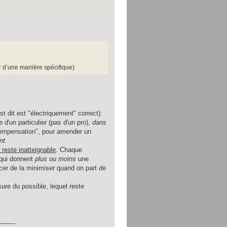
r d’une manière spécifique)
st dit est "électriquement" correct):
d'un particulier (pas d'un pro),
dans
 compensation", pour amender un
nt
.
) reste inatteignable
. Chaque
 qui donnent
plus ou moins
une
orcer de la minimiser quand on part
de
ure du possible, lequel reste
_____