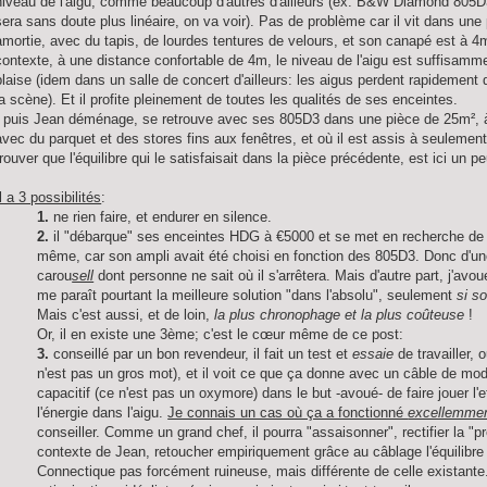
niveau de l'aigu, comme beaucoup d'autres d'ailleurs (ex: B&W Diamond 805
sera sans doute plus linéaire, on va voir). Pas de problème car il vit dans une
amortie, avec du tapis, de lourdes tentures de velours, et son canapé est à 4
contexte, à une distance confortable de 4m, le niveau de l'aigu est suffisamme
plaise (idem dans un salle de concert d'ailleurs: les aigus perdent rapidement 
la scène). Et il profite pleinement de toutes les qualités de ses enceintes.
- puis Jean déménage, se retrouve avec ses 805D3 dans une pièce de 25m², à 
avec du parquet et des stores fins aux fenêtres, et où il est assis à seulem
trouver que l'équilibre qui le satisfaisait dans la pièce précédente, est ici un peu
Il a 3 possibilités
:
1.
ne rien faire, et endurer en silence.
2.
il "débarque" ses enceintes HDG à €5000 et se met en recherche d
même, car son ampli avait été choisi en fonction des 805D3. Donc d'une 
carou
sell
dont personne ne sait où il s'arrêtera. Mais d'autre part, j'av
me paraît pourtant la meilleure solution "dans l'absolu", seulement
si s
Mais c'est aussi, et de loin,
la plus chronophage et la plus coûteuse
!
Or, il en existe une 3ème; c'est le cœur même de ce post:
3.
conseillé par un bon revendeur, il fait un test et
essaie
de travailler,
n'est pas un gros mot), et il voit ce que ça donne avec un câble de mod
capacitif (ce n'est pas un oxymore) dans le but -avoué- de faire jouer l'ef
l'énergie dans l'aigu.
Je connais un cas où ça a fonctionné
excellemme
conseiller. Comme un grand chef, il pourra "assaisonner", rectifier la "
contexte de Jean, retoucher empiriquement grâce au câblage l'équilib
Connectique pas forcément ruineuse, mais différente de celle existante.