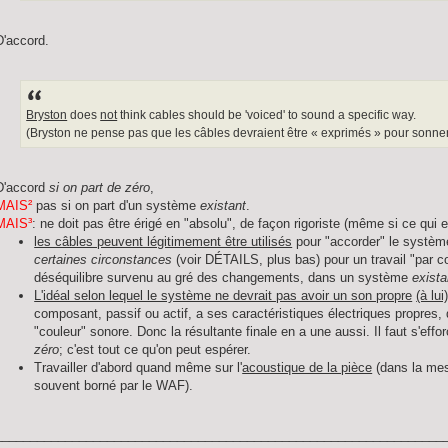
D'accord.
Bryston
does
not
think cables should be 'voiced' to sound a specific way.
(Bryston ne pense pas que les câbles devraient être « exprimés » pour sonne
D'accord
si on part de zéro
,
MAIS²
pas si on part d'un système
existant
.
MAIS³
: ne doit pas être érigé en "absolu", de façon rigoriste (même si ce qui e
les câbles peuvent légitimement être utilisés
pour "accorder" le système 
certaines circonstances
(voir DÉTAILS, plus bas) pour un travail "par
déséquilibre survenu au gré des changements, dans un système
exista
L'idéal selon lequel le système ne devrait pas avoir un son propre
(à lui
composant, passif ou actif, a ses caractéristiques électriques propres,
"couleur" sonore. Donc la résultante finale en a une aussi. Il faut s'eff
zéro
; c'est tout ce qu'on peut espérer.
Travailler d'abord quand même sur l'
acoustique de la pièce
(dans la mes
souvent borné par le WAF).
________________________________________________________________