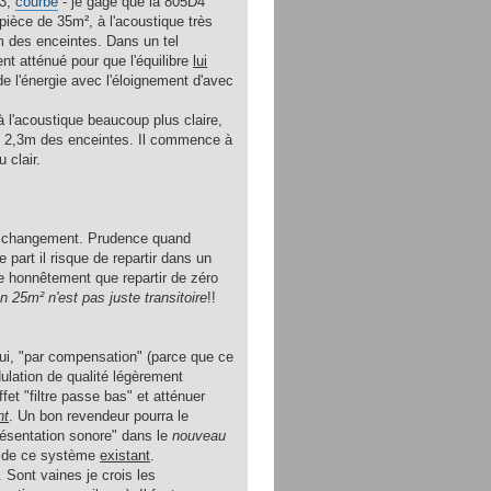
D3,
courbe
- je gage que la 805D4
 pièce de 35m², à l'acoustique très
m des enceintes. Dans un tel
nt atténué pour que l'équilibre
lui
de l'énergie avec l'éloignement d'avec
l'acoustique beaucoup plus claire,
ent 2,3m des enceintes. Il commence à
 clair.
e changement. Prudence quand
part il risque de repartir dans un
oue honnêtement que repartir de zéro
on 25m² n'est pas juste transitoire
!!
 oui, "par compensation" (parce que ce
ulation de qualité légèrement
fet "filtre passe bas" et atténuer
nt
. Un bon revendeur pourra le
présentation sonore" dans le
nouveau
re de ce système
existant
.
 Sont vaines je crois les