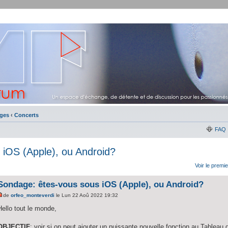
ges
‹
Concerts
FAQ
 iOS (Apple), ou Android?
Voir le premi
Sondage: êtes-vous sous iOS (Apple), ou Android?
de
orfeo_monteverdi
le Lun 22 Aoû 2022 19:32
Hello tout le monde,
OBJECTIF
: voir si on peut ajouter un puissante nouvelle fonction au Tableau d