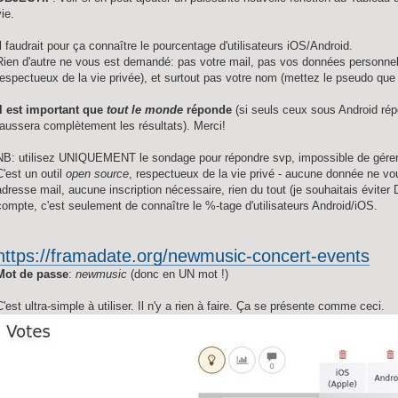
vie.
Il faudrait pour ça connaître le pourcentage d'utilisateurs iOS/Android.
Rien d'autre ne vous est demandé: pas votre mail, pas vos données personnel
respectueux de la vie privée), et surtout pas votre nom (mettez le pseudo que
Il est important que
tout le monde
réponde
(si seuls ceux sous Android répo
faussera complètement les résultats). Merci!
NB: utilisez UNIQUEMENT le sondage pour répondre svp, impossible de gérer
C'est un outil
open source
, respectueux de la vie privé - aucune donnée ne v
adresse mail, aucune inscription nécessaire, rien du tout (je souhaitais éviter
compte, c'est seulement de connaître le %-tage d'utilisateurs Android/iOS.
https://framadate.org/newmusic-concert-events
Mot de passe
:
newmusic
(donc en UN mot !)
C'est ultra-simple à utiliser. Il n'y a rien à faire. Ça se présente comme ceci.