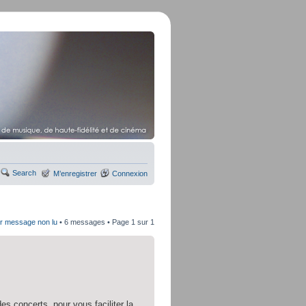
Search
M’enregistrer
Connexion
er message non lu
• 6 messages • Page
1
sur
1
es concerts, pour vous faciliter la