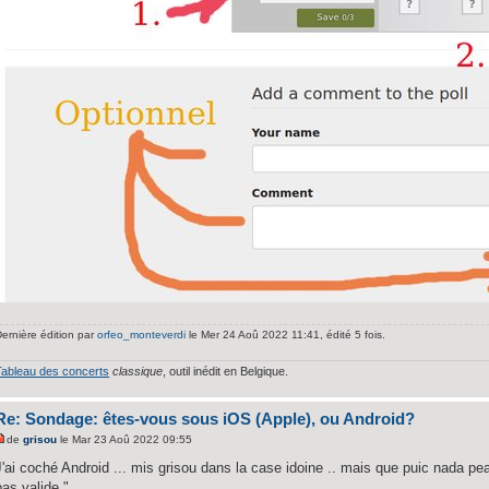
ernière édition par
orfeo_monteverdi
le Mer 24 Aoû 2022 11:41, édité 5 fois.
Tableau des concerts
classique
, outil inédit en Belgique.
Re: Sondage: êtes-vous sous iOS (Apple), ou Android?
de
grisou
le Mar 23 Aoû 2022 09:55
J'ai coché Android ... mis grisou dans la case idoine .. mais que puic nada pe
pas valide."