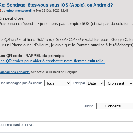
Re: Sondage: êtes-vous sous iOS (Apple), ou Android?
de
orfeo_monteverdi
le Mer 21 Déc 2022 22:48
On peut clore.
Personne ne répond => je ne tiens pas compte d'iOS (et n'ai pas de solution, 
=>
QR-codes
et liens
Add to my Google Calendar
valables pour...Google Calen
sur un iPhone aussi d'ailleurs, je crois que la Pomme autorise à le télécharger)
Les QR-code - RAPPEL du principe
:
Les QR-codes pour aider à combattre notre flemme culturelle.
Tableau des concerts
classique
, outil inédit en Belgique.
r les messages postés depuis:
Trier par
Aller à:
eur enregistré et 1 invité