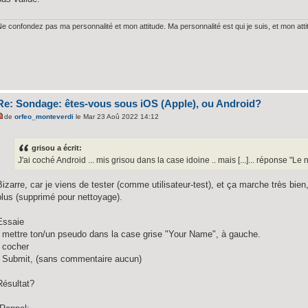
Ne confondez pas ma personnalité et mon attitude. Ma personnalité est qui je suis, et mon att
Re: Sondage: êtes-vous sous iOS (Apple), ou Android?
de
orfeo_monteverdi
le Mar 23 Aoû 2022 14:12
grisou a écrit:
J'ai coché Android ... mis grisou dans la case idoine .. mais [...]... réponse "Le
Bizarre, car je viens de tester (comme utilisateur-test), et ça marche très bien,
plus (supprimé pour nettoyage).
Essaie
- mettre ton/un pseudo dans la case grise "Your Name", à gauche.
- cocher
- Submit, (sans commentaire aucun)
Résultat?