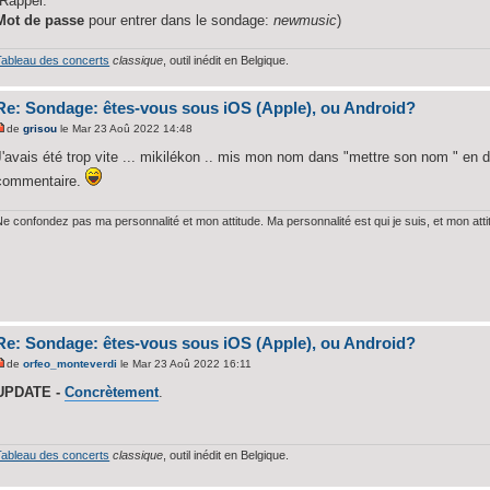
(Rappel:
Mot de passe
pour entrer dans le sondage:
newmusic
)
Tableau des concerts
classique
, outil inédit en Belgique.
Re: Sondage: êtes-vous sous iOS (Apple), ou Android?
de
grisou
le Mar 23 Aoû 2022 14:48
J'avais été trop vite ... mikilékon .. mis mon nom dans "mettre son nom " en d
commentaire.
Ne confondez pas ma personnalité et mon attitude. Ma personnalité est qui je suis, et mon att
Re: Sondage: êtes-vous sous iOS (Apple), ou Android?
de
orfeo_monteverdi
le Mar 23 Aoû 2022 16:11
UPDATE -
Concrètement
.
Tableau des concerts
classique
, outil inédit en Belgique.