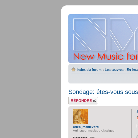
Index du forum
‹
Les œuvres
‹
En ima
Sondage: êtes-vous sous
Répondre
orfeo_monteverdi
Animateur musique classique
Messages:
786