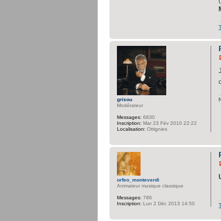
grisou
Modérateur
Messages:
6830
Inscription:
Mar 23 Fév 2010 22:22
Localisation:
Ottignies
orfeo_monteverdi
Animateur musique classique
Messages:
786
Inscription:
Lun 2 Déc 2013 14:50