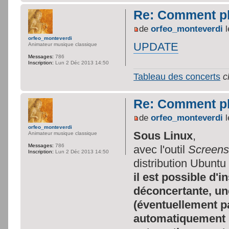
Re: Comment pl
de
orfeo_monteverdi
l
orfeo_monteverdi
UPDATE
Animateur musique classique
Messages:
786
Inscription:
Lun 2 Déc 2013 14:50
Tableau des concerts
c
Re: Comment pl
de
orfeo_monteverdi
l
orfeo_monteverdi
Sous Linux
,
Animateur musique classique
Messages:
786
avec l'outil
Screens
Inscription:
Lun 2 Déc 2013 14:50
distribution Ubunt
il est possible d'i
déconcertante, un
(éventuellement par
automatiquement 