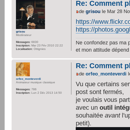
Re: Comment pl
de
grisou
le Mar 28 No
https://www.flickr.
https://photos.goog
grisou
Modérateur
Ne confondez pas ma per
Messages:
6830
Inscription:
Mar 23 Fév 2010 22:22
et mon attitude dépend
Localisation:
Ottignies
Re: Comment pl
de
orfeo_monteverdi
l
orfeo_monteverdi
Vu que certains ser
Animateur musique classique
Messages:
786
post sont fermés,
Inscription:
Lun 2 Déc 2013 14:50
je voulais vous part
avec un
outil int
souhaitée
avant
l'u
petit).