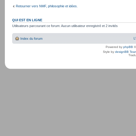
Retourner vers NMF, philosophie et idées.
QUI EST EN LIGNE
Utilisateurs parcourant ce forum: Aucun utilisateur enregistré et 2 invités
L
Index du forum
Powered by
phpBB
©
Style by
designBB Tea
Tradu