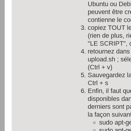
Ubuntu ou Debian
peuvent être cré
contienne le c
copiez TOUT le 
(rien de plus, 
"LE SCRIPT", 
retournez dans l
upload.sh ; sél
(Ctrl + v)
Sauvegardez la 
Ctrl + s
Enfin, il faut 
disponibles dan
derniers sont p
la façon suivan
sudo apt-get
sudo apt-get