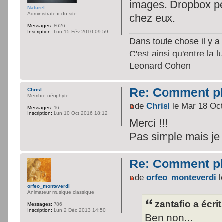
images. Dropbox per
Naturel
Administrateur du site
chez eux.
Messages:
8626
Inscription:
Lun 15 Fév 2010 09:59
Dans toute chose il y a 
C'est ainsi qu'entre la 
Leonard Cohen
Re: Comment pl
ChrisI
Membre néophyte
de
ChrisI
le Mar 18 Oc
Messages:
16
Inscription:
Lun 10 Oct 2016 18:12
Merci !!!
Pas simple mais je 
Re: Comment pl
de
orfeo_monteverdi
l
orfeo_monteverdi
Animateur musique classique
zantafio a écrit
Messages:
786
Inscription:
Lun 2 Déc 2013 14:50
Ben non...