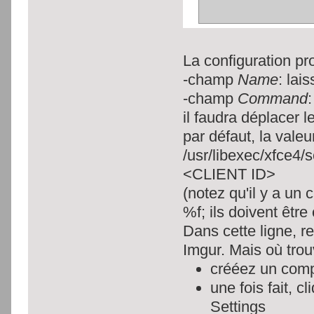
La configuration p
-champ
Name
: lai
-champ
Command
il faudra déplacer l
par défaut, la valeu
/usr/libexec/xfce4/
<CLIENT ID>
(notez qu'il y a un
%f; ils doivent êtr
Dans cette ligne, 
Imgur. Mais où trou
crééez un comp
une fois fait, c
Settings