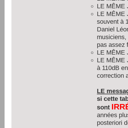
LE MÊME J
LE MÊME JO
souvent à 
Daniel Léon
musiciens, 
pas assez fo
LE MÊME J
LE MÊME JO
à 110dB en
correction 
LE messa
si cette ta
IRR
sont
années plus
posteriori 