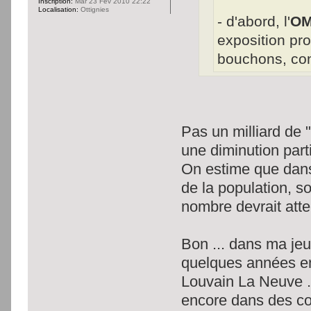
Inscription:
Mar 23 Fév 2010 22:22
Localisation:
Ottignies
- d'abord, l'
OM
exposition pr
bouchons, con
Pas un milliard de 
une diminution parti
On estime que dans
de la population, son
nombre devrait attei
Bon ... dans ma jeu
quelques années en 
Louvain La Neuve ..
encore dans des c