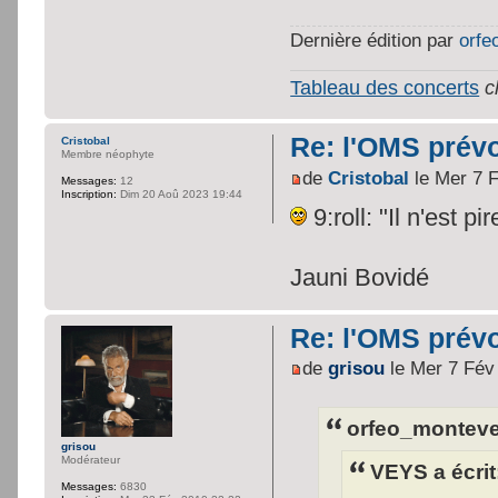
Dernière édition par
orfe
Tableau des concerts
c
Re: l'OMS prévo
Cristobal
Membre néophyte
de
Cristobal
le Mer 7 
Messages:
12
Inscription:
Dim 20 Aoû 2023 19:44
9:roll: "Il n'est p
Jauni Bovidé
Re: l'OMS prévo
de
grisou
le Mer 7 Fév
orfeo_montever
grisou
Modérateur
VEYS a écrit
Messages:
6830