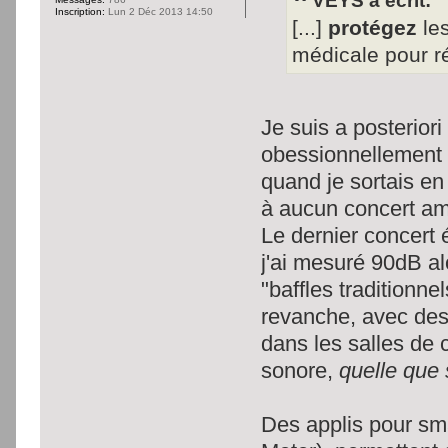
VEYS a écrit:
Inscription:
Lun 2 Déc 2013 14:50
[...]
protégez
les
médicale pour ré
Je suis a posterio
obessionnellement p
quand je sortais en 
à aucun concert amp
Le dernier concert é
j'ai mesuré 90dB al
"baffles traditionne
revanche, avec des
dans les salles de 
sonore,
quelle que 
Des applis pour sm