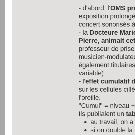
- d'abord, l'
OMS pré
exposition prolong
concert sonorisés à
- la
Docteure Marie
Pierre, animait ce
professeur de prise
musicien-modulateu
également titulaire
variable).
- l'
effet cumulatif 
sur les cellules cil
l'oreille.
"Cumul" = niveau +
Ils publiaient un
ta
au travail, on
si on double la