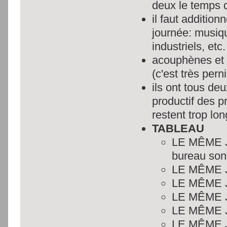
deux le temps 
il faut additi
journée: musiq
industriels, etc.
acouphènes et 
(c'est très pern
ils ont tous deu
productif des p
restent trop lo
TABLEAU
LE MÊME JO
bureau son
LE MÊME J
LE MÊME J
LE MÊME J
LE MÊME J
LE MÊME J