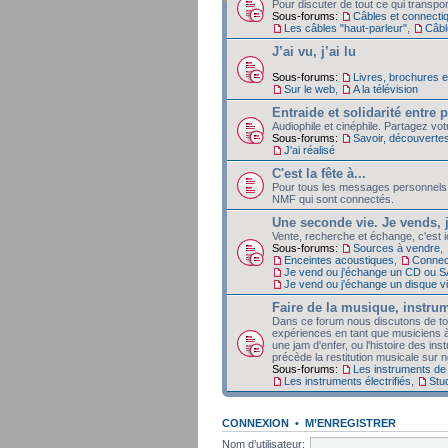
Pour discuter de tout ce qui transpor
Sous-forums:
Câbles et connecti
Les câbles "haut-parleur"
,
Câble
J’ai vu, j’ai lu
Sous-forums:
Livres, brochures 
Sur le web
,
A la télévision
Entraide et solidarité entre
Audiophile et cinéphile. Partagez vo
Sous-forums:
Savoir, découverte
J'ai réalisé
C'est la fête à...
Pour tous les messages personnels
NMF qui sont connectés.
Une seconde vie. Je vends, 
Vente, recherche et échange, c'est 
Sous-forums:
Sources à vendre
,
Enceintes acoustiques
,
Connec
Je vend ou j'échange un CD ou 
Je vend ou j'échange un disque v
Faire de la musique, instrum
Dans ce forum nous discutons de tout
expériences en tant que musiciens à
une jam d'enfer, ou l'histoire des ins
précède la restitution musicale sur no
Sous-forums:
Les instruments de
Les instruments électrifiés
,
Stu
CONNEXION
•
M’ENREGISTRER
Nom d’utilisateur: