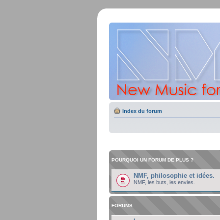
Index du forum
POURQUOI UN FORUM DE PLUS ?
NMF, philosophie et idées.
NMF, les buts, les envies.
FORUMS