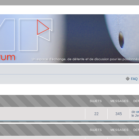
FAQ
SUJETS
MESSAGES
DE
de
o
22
345
le J
SUJETS
MESSAGES
DE