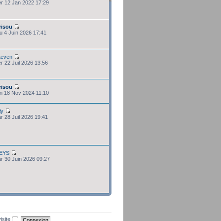
er 12 Jan 2022 17:29
risou
eu 4 Juin 2026 17:41
teven
er 22 Juil 2026 13:56
risou
un 18 Nov 2024 11:10
ly
ar 28 Juil 2026 19:41
EYS
ar 30 Juin 2026 09:27
isite