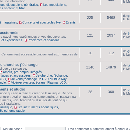
te une information.
le M
ques discussions générales
,
Les modulations
,
s secteur et filtre
de
g
225
5498
le J
et magazines
,
Concerts et spectacles live
,
Events
,
 passionnés
de
S
121
2037
tre savoir, vos expériences et vos découvertes.
le M
s et expériences
,
Problèmes et solutions
,
de
g
10
112
. Ce forum est accessible uniquement aux membres de
le L
je cherche, j’échange.
de
Li
2140
14879
ici que ça se passe.
le M
Amplis, pré-amplis; intégrés
,
tiques et accessoires
,
Je cherche, j'échange
,
SACD
,
Je vend j'échange un DVD ou Blue Ray
,
inyle
,
Vidéo-projecteur, écrans, Plasma, LCD,...
ents et studio
de
V
28
360
 ce qui sert à faire et créer de la musique. De nos
le M
 notre travail en studio ou home studio, en passant par
truments, voici l'endroit où discuter de tout ce qui
s installations.
 musique
,
Les instruments acoustiques
,
dio et home studio
Mot de passe:
|
Me connecter automatiquement à chaque v