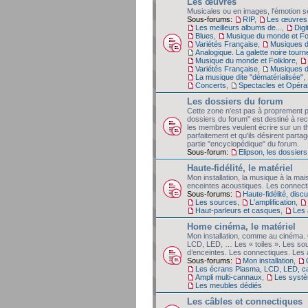
Les œuvres
Musicales ou en images, l'émotion se
Sous-forums:
RIP
,
Les œuvres,
Les meilleurs albums de...
,
Digi
Blues
,
Musique du monde et Fo
Variétés Française
,
Musiques d
Analogique. La galette noire tourn
Musique du monde et Folklore
,
Variétés Française
,
Musiques d
La musique dite "dématérialisée"
,
Concerts
,
Spectacles et Opéra
Les dossiers du forum
Cette zone n'est pas à proprement p
dossiers du forum" est destiné à rec
les membres veulent écrire sur un t
parfaitement et qu'ils désirent partag
partie "encyclopédique" du forum.
Sous-forum:
Elipson, les dossiers
Haute-fidélité, le matériel
Mon installation, la musique à la mai
enceintes acoustiques. Les connect
Sous-forums:
Haute-fidélité, dis
Les sources
,
L'amplification
,
Haut-parleurs et casques
,
Les 
Home cinéma, le matériel
Mon installation, comme au cinéma. 
LCD, LED, … Les « toiles ». Les so
d’enceintes. Les connectiques. Les 
Sous-forums:
Mon installation
,
Les écrans Plasma, LCD, LED, c
Ampli multi-cannaux
,
Les systè
Les meubles dédiés
Les câbles et connectiques