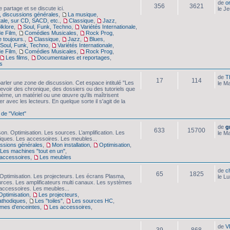
de
o
356
3621
 partage et se discute ici.
le J
 discussions générales
,
La musique
,
tale, sur CD, SACD, etc.
,
Classique
,
Jazz
,
lklore
,
Soul, Funk, Techno
,
Variétés Internationale
,
e Film
,
Comédies Musicales
,
Rock Prog
,
e toujours.
,
Classique
,
Jazz
,
Blues
,
Soul, Funk, Techno
,
Variétés Internationale
,
e Film
,
Comédies Musicales
,
Rock Prog
,
Les films
,
Documentaires et reportages
,
s
de
T
17
114
arler une zone de discussion. Cet espace intitulé "Les
le M
evoir des chronique, des dossiers ou des tutoriels que
hème, un matériel ou une œuvre qu'ils maîtrisent
er avec les lecteurs. En quelque sorte il s'agit de la
 de "Violet"
de
g
633
15700
son. Optimisation. Les sources. L’amplification. Les
le M
iques. Les accessoires. Les meubles...
cussions générales
,
Mon installation
,
Optimisation
,
Les machines "tout en un"
,
accessoires
,
Les meubles
de
c
65
1825
Optimisation. Les projecteurs. Les écrans Plasma,
le L
urces. Les amplificateurs multi canaux. Les systèmes
accessoires. Les meubles...
Optimisation
,
Les projecteurs
,
athodiques
,
Les "toiles"
,
Les sources HC
,
mes d'enceintes
,
Les accessoires
,
de
V
39
868