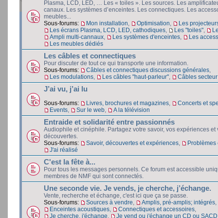
Plasma, LCD, LED, … Les « toiles ». Les sources. Les amplificateu
canaux. Les systèmes d’enceintes. Les connectiques. Les accesso
meubles...
Sous-forums:
Mon installation
,
Optimisation
,
Les projecteur
Les écrans Plasma, LCD, LED, cathodiques
,
Les "toiles"
,
L
Ampli multi-cannaux
,
Les systèmes d'enceintes
,
Les access
Les meubles dédiés
Les câbles et connectiques
Pour discuter de tout ce qui transporte une information.
Sous-forums:
Câbles et connectiques discussions générales
,
Les modulations
,
Les câbles "haut-parleur"
,
Câbles secteur e
J’ai vu, j’ai lu
Sous-forums:
Livres, brochures et magazines
,
Concerts et spe
Events
,
Sur le web
,
A la télévision
Entraide et solidarité entre passionnés
Audiophile et cinéphile. Partagez votre savoir, vos expériences et
découvertes.
Sous-forums:
Savoir, découvertes et expériences
,
Problèmes e
J'ai réalisé
C'est la fête à...
Pour tous les messages personnels. Ce forum est accessible uni
membres de NMF qui sont connectés.
Une seconde vie. Je vends, je cherche, j’échange.
Vente, recherche et échange, c'est ici que ça se passe.
Sous-forums:
Sources à vendre
,
Amplis, pré-amplis; intégrés
,
Enceintes acoustiques
,
Connectiques et accessoires
,
Je cherche, j'échange
,
Je vend ou j'échange un CD ou SACD