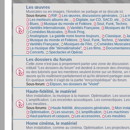
Les œuvres
Musicales ou en images, l'émotion se partage et se discute ici.
Sous-forums:
RIP
,
Les œuvres, discussions générales
,
La 
Les meilleurs albums de...
,
Digitale, sur CD, SACD, etc.
,
Cl
Blues
,
Musique du monde et Folklore
,
Soul, Funk, Techno
,
Variétés Internationale
,
Variétés Française
,
Musiques de Fi
Comédies Musicales
,
Rock Prog
,
Analogique. La galette noire tourne toujours.
,
Classique
,
Ja
Musique du monde et Folklore
,
Soul, Funk, Techno
,
Variété
Variétés Française
,
Musiques de Film
,
Comédies Musicale
La musique dite "dématérialisée"
,
Les films
,
Documentaires 
Concerts
,
Spectacles et Opéras
Les dossiers du forum
Cette zone n'est pas à proprement parler une zone de discussion
intitulé "Les dossiers du forum" est destiné à recevoir des chroniq
ou des tutoriels que les membres veulent écrire sur un thème, un 
œuvre qu'ils maîtrisent parfaitement et qu'ils désirent partager avec
En quelque sorte il s'agit de la partie "encyclopédique" du forum.
Sous-forum:
Elipson, les dossiers de "Violet"
Haute-fidélité, le matériel
Mon installation, la musique à la maison. Optimisation. Les source
L’amplification. Les enceintes acoustiques. Les connectiques. Les
Les meubles...
Sous-forums:
Haute-fidélité, discussions générales
,
Mon insta
Optimisation
,
Les sources
,
L'amplification
,
Les machines "
Haut-parleurs et casques
,
Les accessoires
,
Les meubles
Home cinéma, le matériel
Mon installation, comme au cinéma. Optimisation. Les projecteurs