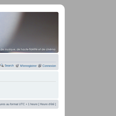
Search
M’enregistrer
Connexion
ures au format UTC + 1 heure [ Heure d’été ]