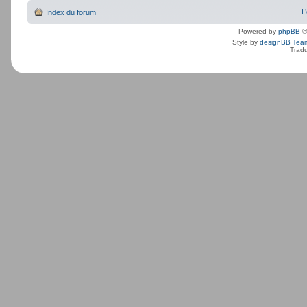
L
Index du forum
Powered by
phpBB
©
Style by
designBB Tea
Tradu