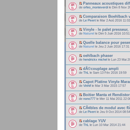
Panneaux acoustiques di
de
orfeo_monteverdi
le Dim 8 Nov 2
Comparaison Boehlbach 
de
Le Pivert
le Mar 2 Aoû 2016 11:0
Vinyle - le palet presseur
de
Naturel
le Dim 5 Juin 2016 10:51
Quelle balance pour peser
de
Naturel
le Jeu 2 Juin 2016 17:31
oehlbach phaser
de
hendrickx michel
le Lun 23 Mai 2
dÃ©couplage ampli
de
ThL
le Sam 13 Fév 2016 19:59
Capot Platine Vinyle Mara
de
Vinhif
le Mar 3 Mar 2015 17:57
Boitier Manta et Rendisto
de
nono777
le Mer 11 Mai 2011 22:0
CÃ¢bles de modul avec fl
de
Le Pivert
le Jeu 9 Oct 2014 08:5
cablage YUV
de
ThL
le Lun 10 Mar 2014 21:44