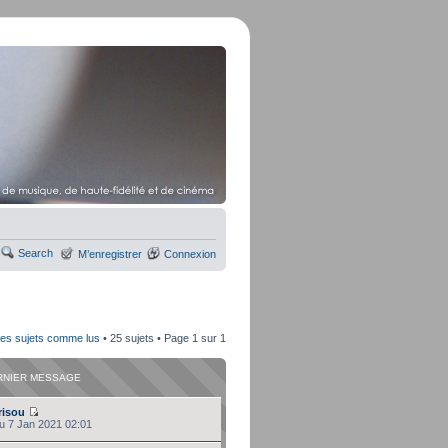
Search
M’enregistrer
Connexion
les sujets comme lus
• 25 sujets • Page
1
sur
1
RNIER MESSAGE
risou
eu 7 Jan 2021 02:01