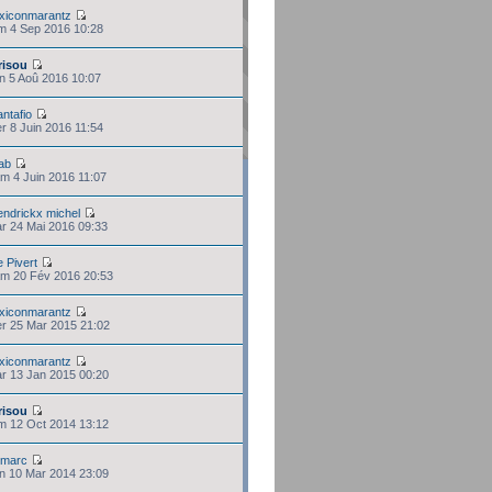
exiconmarantz
im 4 Sep 2016 10:28
risou
en 5 Aoû 2016 10:07
antafio
er 8 Juin 2016 11:54
ab
am 4 Juin 2016 11:07
endrickx michel
ar 24 Mai 2016 09:33
e Pivert
am 20 Fév 2016 20:53
exiconmarantz
er 25 Mar 2015 21:02
exiconmarantz
ar 13 Jan 2015 00:20
risou
im 12 Oct 2014 13:12
tmarc
un 10 Mar 2014 23:09