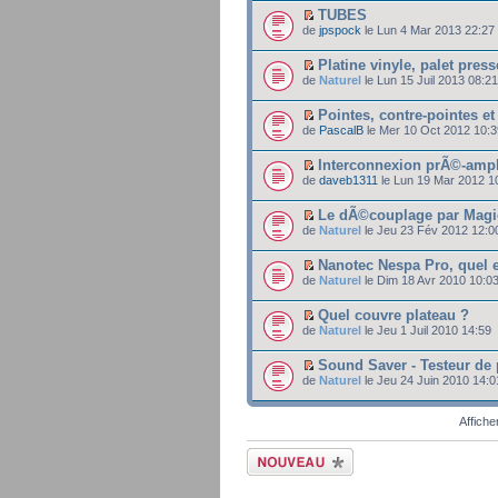
TUBES
de
jpspock
le Lun 4 Mar 2013 22:27
Platine vinyle, palet pre
de
Naturel
le Lun 15 Juil 2013 08:21
Pointes, contre-pointes et
de
PascalB
le Mer 10 Oct 2012 10:3
Interconnexion prÃ©-ampl
de
daveb1311
le Lun 19 Mar 2012 1
Le dÃ©couplage par Mag
de
Naturel
le Jeu 23 Fév 2012 12:0
Nanotec Nespa Pro, quel e
de
Naturel
le Dim 18 Avr 2010 10:0
Quel couvre plateau ?
de
Naturel
le Jeu 1 Juil 2010 14:59
Sound Saver - Testeur de
de
Naturel
le Jeu 24 Juin 2010 14:0
Affiche
Ecrire un nouveau
sujet