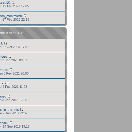
arcel22
er 19 Mai 2021 12:05
rfeo_monteverdi
un 17 Fév 2025 22:18
RNIER MESSAGE
hL
un 27 Oct 2025 17:07
risou
en 3 Jan 2025 09:53
aturel
am 6 Fév 2021 20:08
EYS
eu 4 Fév 2021 11:28
enzo
un 8 Jan 2018 17:55
hx_in_the_mix
im 7 Jan 2018 22:37
pspock
er 14 Sep 2016 19:17