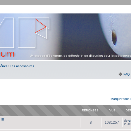
ériel
‹
Les accessoires
FAQ
Marquer tous 
RÉPONSES
VUS
DE
!!!
de
g
8
1081257
le J