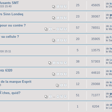
ffusants SMT
de
l
25
45605
015 15:40
le D
1
2
3
vs Sinn Londeq
de
g
23
39367
2
le V
1
2
3
, pour ou contre ?
de
z
57
78551
...
le M
1
4
5
6
 sa cellule ?
de
F
20
35905
le S
1
2
3
de
h
5
13575
016 15:11
le M
de
L
38
57303
le S
1
2
3
4
ntz 6320
de
l
25
44610
le M
1
2
3
r de la marque Esprit
de
l
12
29368
8
le M
1
2
Ã¨ches, quid?
de
g
51
71377
4
...
le D
1
4
5
6
de
d
1
6204
le L