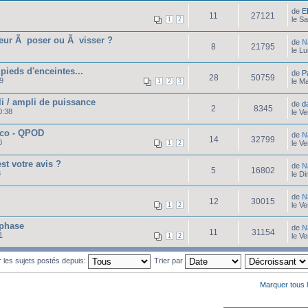
de
E
11
27121
le S
1
2
sseur Ã poser ou Ã visser ?
de
N
8
21795
le L
 pieds d'enceintes...
de
P
28
50759
9
le M
1
2
3
i / ampli de puissance
de
d
2
8345
0:38
le V
ico - QPOD
de
N
14
32799
0
le V
1
2
st votre avis ?
de
N
5
16802
3
le D
de
N
12
30015
le V
1
2
 phase
de
N
11
31154
1
le V
1
2
r les sujets postés depuis:
Trier par
Marquer tous 