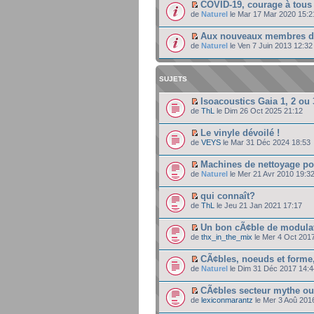
COVID-19, courage à tous 
de
Naturel
le Mar 17 Mar 2020 15:2
Aux nouveaux membres 
de
Naturel
le Ven 7 Juin 2013 12:32
SUJETS
Isoacoustics Gaia 1, 2 ou 
de
ThL
le Dim 26 Oct 2025 21:12
Le vinyle dévoilé !
de
VEYS
le Mar 31 Déc 2024 18:53
Machines de nettoyage po
de
Naturel
le Mer 21 Avr 2010 19:3
qui connaît?
de
ThL
le Jeu 21 Jan 2021 17:17
Un bon cÃ¢ble de modulat
de
thx_in_the_mix
le Mer 4 Oct 2017
CÃ¢bles, noeuds et forme,
de
Naturel
le Dim 31 Déc 2017 14:4
CÃ¢bles secteur mythe ou
de
lexiconmarantz
le Mer 3 Aoû 201