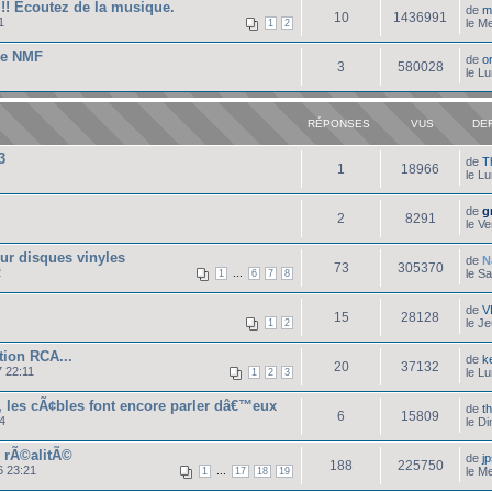
!! Ecoutez de la musique.
de
m
10
1436991
1
le M
1
2
de NMF
de
o
3
580028
le L
RÉPONSES
VUS
DE
3
de
T
1
18966
le L
de
g
2
8291
le V
ur disques vinyles
de
N
73
305370
2
...
le S
1
6
7
8
de
V
15
28128
le J
1
2
ion RCA...
de
k
20
37132
 22:11
le L
1
2
3
 les cÃ¢bles font encore parler dâ€™eux
de
t
6
15809
4
le D
 rÃ©alitÃ©
de
j
188
225750
6 23:21
...
le M
1
17
18
19