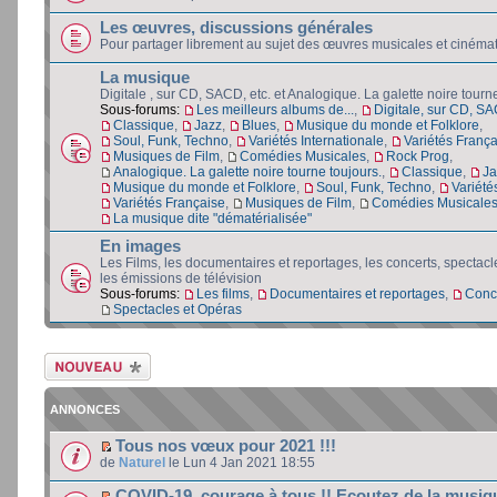
Les œuvres, discussions générales
Pour partager librement au sujet des œuvres musicales et cinéma
La musique
Digitale , sur CD, SACD, etc. et Analogique. La galette noire tourn
Sous-forums:
Les meilleurs albums de...
,
Digitale, sur CD, SA
Classique
,
Jazz
,
Blues
,
Musique du monde et Folklore
,
Soul, Funk, Techno
,
Variétés Internationale
,
Variétés Franç
Musiques de Film
,
Comédies Musicales
,
Rock Prog
,
Analogique. La galette noire tourne toujours.
,
Classique
,
Ja
Musique du monde et Folklore
,
Soul, Funk, Techno
,
Variété
Variétés Française
,
Musiques de Film
,
Comédies Musicale
La musique dite "dématérialisée"
En images
Les Films, les documentaires et reportages, les concerts, spectacl
les émissions de télévision
Sous-forums:
Les films
,
Documentaires et reportages
,
Conc
Spectacles et Opéras
Ecrire un nouveau
sujet
ANNONCES
Tous nos vœux pour 2021 !!!
de
Naturel
le Lun 4 Jan 2021 18:55
COVID-19, courage à tous !! Ecoutez de la musiq