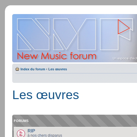
Index du forum
‹
Les œuvres
Les œuvres
FORUMS
RIP
à nos chers disparus