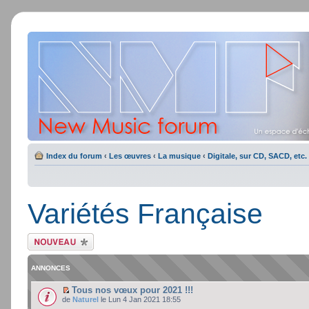
Index du forum
‹
Les œuvres
‹
La musique
‹
Digitale, sur CD, SACD, etc.
Variétés Française
Ecrire un nouveau
sujet
ANNONCES
Tous nos vœux pour 2021 !!!
de
Naturel
le Lun 4 Jan 2021 18:55