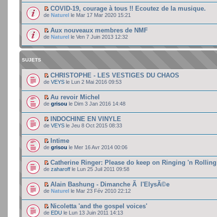
COVID-19, courage à tous !! Ecoutez de la musique.
de
Naturel
le Mar 17 Mar 2020 15:21
Aux nouveaux membres de NMF
de
Naturel
le Ven 7 Juin 2013 12:32
SUJETS
CHRISTOPHE - LES VESTIGES DU CHAOS
de
VEYS
le Lun 2 Mai 2016 09:53
Au revoir Michel
de
grisou
le Dim 3 Jan 2016 14:48
INDOCHINE EN VINYLE
de
VEYS
le Jeu 8 Oct 2015 08:33
Intime
de
grisou
le Mer 16 Avr 2014 00:06
Catherine Ringer: Please do keep on Ringing 'n Rolling
de
zaharoff
le Lun 25 Juil 2011 09:58
Alain Bashung - Dimanche Ã l'ElysÃ©e
de
Naturel
le Mar 23 Fév 2010 22:12
Nicoletta 'and the gospel voices'
de
EDU
le Lun 13 Juin 2011 14:13