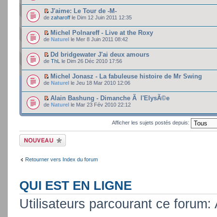
J'aime: Le Tour de -M-
de
zaharoff
le Dim 12 Juin 2011 12:35
Michel Polnareff - Live at the Roxy
de
Naturel
le Mer 8 Juin 2011 08:42
Dd bridgewater J'ai deux amours
de
ThL
le Dim 26 Déc 2010 17:56
Michel Jonasz - La fabuleuse histoire de Mr Swing
de
Naturel
le Jeu 18 Mar 2010 12:06
Alain Bashung - Dimanche Ã l'ElysÃ©e
de
Naturel
le Mar 23 Fév 2010 22:12
Afficher les sujets postés depuis:
Ecrire un nouveau
sujet
Retourner vers Index du forum
QUI EST EN LIGNE
Utilisateurs parcourant ce forum: A