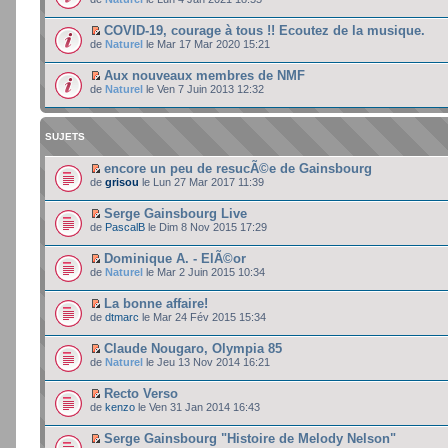
COVID-19, courage à tous !! Ecoutez de la musique.
de
Naturel
le Mar 17 Mar 2020 15:21
Aux nouveaux membres de NMF
de
Naturel
le Ven 7 Juin 2013 12:32
SUJETS
encore un peu de resucÃ©e de Gainsbourg
de
grisou
le Lun 27 Mar 2017 11:39
Serge Gainsbourg Live
de
PascalB
le Dim 8 Nov 2015 17:29
Dominique A. - ElÃ©or
de
Naturel
le Mar 2 Juin 2015 10:34
La bonne affaire!
de
dtmarc
le Mar 24 Fév 2015 15:34
Claude Nougaro, Olympia 85
de
Naturel
le Jeu 13 Nov 2014 16:21
Recto Verso
de
kenzo
le Ven 31 Jan 2014 16:43
Serge Gainsbourg "Histoire de Melody Nelson"