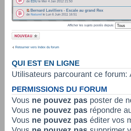
de
EDU
le Mer 4 Jan 2012 21:50
Bernard Lavilliers - Escale au grand Rex
de
Naturel
le Lun 6 Juin 2011 16:51
Afficher les sujets postés depuis:
Ecrire un nouveau
sujet
Retourner vers Index du forum
QUI EST EN LIGNE
Utilisateurs parcourant ce forum: A
PERMISSIONS DU FORUM
Vous
ne pouvez pas
poster de n
Vous
ne pouvez pas
répondre au
Vous
ne pouvez pas
éditer vos
Vous
ne pouvez pas
supprimer 