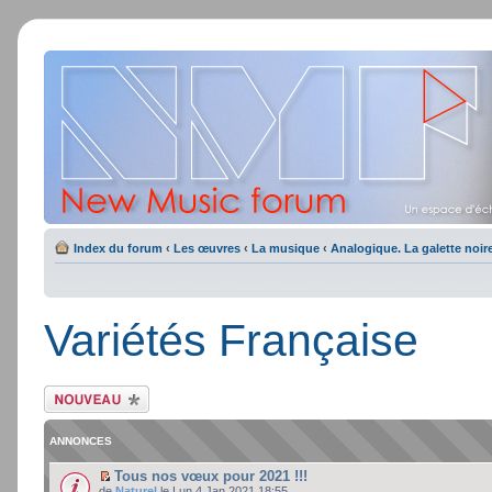
Index du forum
‹
Les œuvres
‹
La musique
‹
Analogique. La galette noir
Variétés Française
Ecrire un nouveau
sujet
ANNONCES
Tous nos vœux pour 2021 !!!
de
Naturel
le Lun 4 Jan 2021 18:55