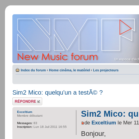
Index du forum
‹
Home cinéma, le matériel
‹
Les projecteurs
Sim2 Mico: quelqu'un a testÃ© ?
Répondre
Sim2 Mico: qu
Exceltium
Membre débutant
de
Exceltium
le Mer 11
Messages:
83
Inscription:
Lun 18 Juil 2011 16:55
Bonjour,