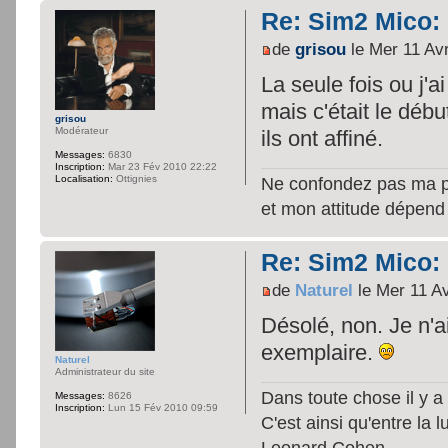
Re: Sim2 Mico: 
de
grisou
le Mer 11 Av
La seule fois ou j'a
mais c'était le déb
grisou
Modérateur
ils ont affiné.
Messages:
6830
Inscription:
Mar 23 Fév 2010 22:22
Localisation:
Ottignies
Ne confondez pas ma per
et mon attitude dépend
Re: Sim2 Mico: 
de
Naturel
le Mer 11 A
Désolé, non. Je n'a
exemplaire.
Naturel
Administrateur du site
Dans toute chose il y a 
Messages:
8626
Inscription:
Lun 15 Fév 2010 09:59
C'est ainsi qu'entre la 
Leonard Cohen