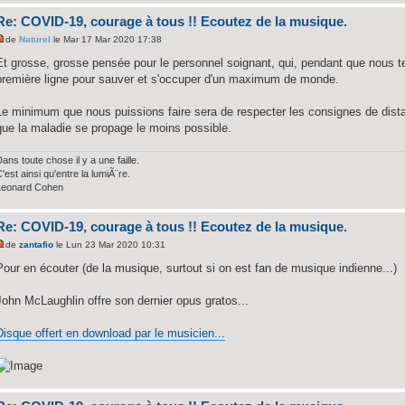
Re: COVID-19, courage à tous !! Ecoutez de la musique.
de
Naturel
le Mar 17 Mar 2020 17:38
Et grosse, grosse pensée pour le personnel soignant, qui, pendant que nous t
première ligne pour sauver et s'occuper d'un maximum de monde.
Le minimum que nous puissions faire sera de respecter les consignes de distan
que la maladie se propage le moins possible.
ans toute chose il y a une faille.
'est ainsi qu'entre la lumiÃ¨re.
Leonard Cohen
Re: COVID-19, courage à tous !! Ecoutez de la musique.
de
zantafio
le Lun 23 Mar 2020 10:31
Pour en écouter (de la musique, surtout si on est fan de musique indienne...)
John McLaughlin offre son dernier opus gratos...
Disque offert en download par le musicien...