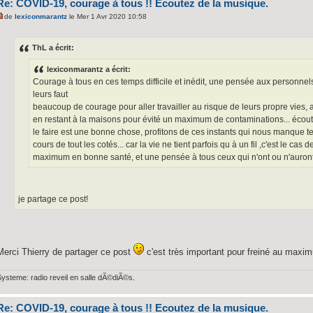
Re: COVID-19, courage à tous !! Ecoutez de la musique.
de
lexiconmarantz
le Mer 1 Avr 2020 10:58
ThL a écrit:
lexiconmarantz a écrit:
Courage à tous en ces temps difficile et inédit, une pensée aux personnels
leurs faut
beaucoup de courage pour aller travailler au risque de leurs propre vies, 
en restant à la maisons pour évité un maximum de contaminations... écout
le faire est une bonne chose, profitons de ces instants qui nous manque 
cours de tout les cotés... car la vie ne tient parfois qu à un fil ,c'est le cas 
maximum en bonne santé, et une pensée à tous ceux qui n'ont ou n'auront
je partage ce post!
Merci Thierry de partager ce post
c'est très important pour freiné au maxi
Systeme: radio reveil en salle dÃ©diÃ©s.
Re: COVID-19, courage à tous !! Ecoutez de la musique.