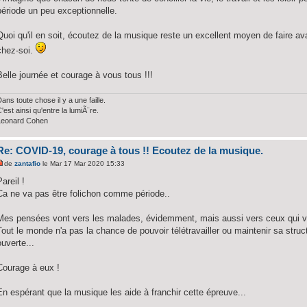
période un peu exceptionnelle.
Quoi qu'il en soit, écoutez de la musique reste un excellent moyen de faire av
chez-soi.
Belle journée et courage à vous tous !!!
ans toute chose il y a une faille.
'est ainsi qu'entre la lumiÃ¨re.
Leonard Cohen
Re: COVID-19, courage à tous !! Ecoutez de la musique.
de
zantafio
le Mar 17 Mar 2020 15:33
Pareil !
Ca ne va pas être folichon comme période..
Mes pensées vont vers les malades, évidemment, mais aussi vers ceux qui vo
Tout le monde n'a pas la chance de pouvoir télétravailler ou maintenir sa struct
ouverte...
Courage à eux !
En espérant que la musique les aide à franchir cette épreuve...