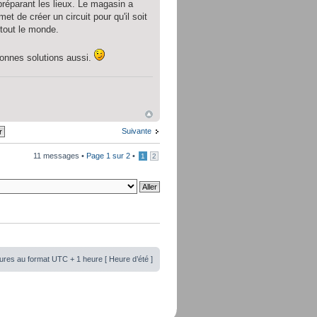
réparant les lieux. Le magasin a
t de créer un circuit pour qu'il soit
 tout le monde.
 bonnes solutions aussi.
Suivante
11 messages •
Page
1
sur
2
•
1
2
ures au format UTC + 1 heure [ Heure d’été ]