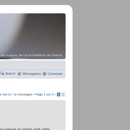
Search
M’enregistrer
Connexion
e non lu
• 11 messages •
Page
1
sur
2
•
1
2
 pour passer au moins mal cette