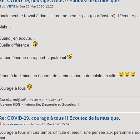
Re: COVID-19, courage à tous !! Ecoutez de la musique.
de
VEYS
le Jeu 26 Mar 2020 12:22
Finalement,le travail à domicile ne me permet pas (pour l'instant) d 'écouter 
Mais…
Quand j'en écoute…
Quelle différence !
Un bon énorme du rapport signal/bruit
Grace à la diminution énorme de la circulation automobile en ville.
Courage à tous
out plan subjectif transite par un objectif !
Système
HDG
- Hétéroclite, Dépareillé et Gouailleur !
Re: COVID-19, courage à tous !! Ecoutez de la musique.
de
lexiconmarantz
le Sam 28 Mar 2020 15:52
Courage à tous en ces temps difficile et inédit, une pensée aux personnels soi
faut