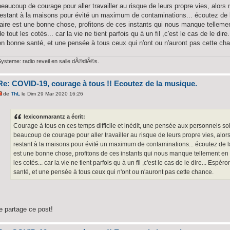
beaucoup de courage pour aller travailler au risque de leurs propre vies, alors
restant à la maisons pour évité un maximum de contaminations... écoutez de 
faire est une bonne chose, profitons de ces instants qui nous manque telleme
de tout les cotés... car la vie ne tient parfois qu à un fil ,c'est le cas de le d
en bonne santé, et une pensée à tous ceux qui n'ont ou n'auront pas cette ch
Systeme: radio reveil en salle dÃ©diÃ©s.
Re: COVID-19, courage à tous !! Ecoutez de la musique.
de
ThL
le Dim 29 Mar 2020 16:26
lexiconmarantz a écrit:
Courage à tous en ces temps difficile et inédit, une pensée aux personnels soig
beaucoup de courage pour aller travailler au risque de leurs propre vies, alor
restant à la maisons pour évité un maximum de contaminations... écoutez de la
est une bonne chose, profitons de ces instants qui nous manque tellement en 
les cotés... car la vie ne tient parfois qu à un fil ,c'est le cas de le dire... E
santé, et une pensée à tous ceux qui n'ont ou n'auront pas cette chance.
je partage ce post!