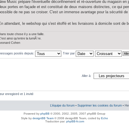
New Music prépare l'éventuelle déconfinement et ré-ouverture du magasin en p
deux portes en façade et est constitué de deux maisons distinctes, ce qui perme
possible de ne pas se croiser. C'est un immense avantage pour la sécurité de
En attendant, le webshop qui s'est étoffé et les livraisons à domicile sont de
ans toute chose il y a une faille.
'est ainsi qu'entre la lumiÃ¨re.
Leonard Cohen
 messages postés depuis:
Trier par
Aller à:
eur enregistré et 1 invité
L’équipe du forum
•
Supprimer les cookies du forum
• He
Powered by
phpBB
© 2000, 2002, 2005, 2007 phpBB Group
Style by
designBB Team
© 2008 designBB Team, coded by
Echo
Traduction par:
phpBB-fr.com