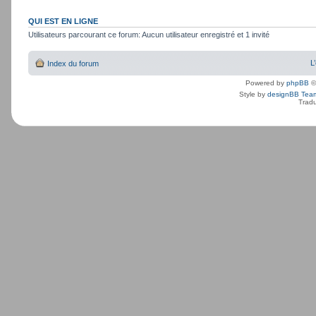
QUI EST EN LIGNE
Utilisateurs parcourant ce forum: Aucun utilisateur enregistré et 1 invité
L
Index du forum
Powered by
phpBB
©
Style by
designBB Tea
Tradu