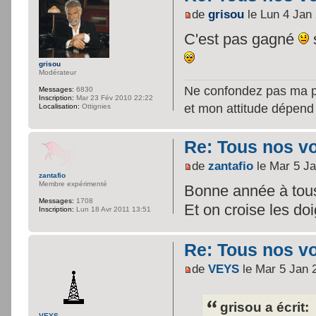
de
grisou
le Lun 4 Jan
C'est pas gagné
grisou
Modérateur
Ne confondez pas ma per
Messages:
6830
Inscription:
Mar 23 Fév 2010 22:22
et mon attitude dépend
Localisation:
Ottignies
Re: Tous nos vœ
de
zantafio
le Mar 5 Ja
zantafio
Membre expérimenté
Bonne année à tous
Messages:
1708
Et on croise les doi
Inscription:
Lun 18 Avr 2011 13:51
Re: Tous nos vœ
de
VEYS
le Mar 5 Jan 
grisou a écrit:
VEYS