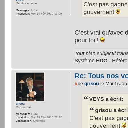
C'est pas gagn
Membre émérite
gouvernent
Messages:
2614
Inscription:
Mer 24 Fév 2010 13:09
C'est vrai qu'avec 
pour toi !
Tout plan subjectif trans
Système
HDG
- Hétéroc
Re: Tous nos vœ
de
grisou
le Mar 5 Jan
VEYS a écrit:
grisou
Modérateur
grisou a écri
Messages:
6830
C'est pas ga
Inscription:
Mar 23 Fév 2010 22:22
Localisation:
Ottignies
gouvernent