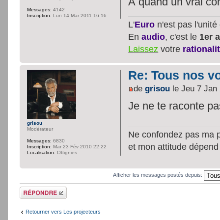
À quand un vrai con
Messages:
4142
Inscription:
Lun 14 Mar 2011 16:16
L'
Euro
n'est pas l'unit
En
audio
, c'est le
1er a
Laissez
votre
rationali
Re: Tous nos vœ
de
grisou
le Jeu 7 Jan
Je ne te raconte p
grisou
Modérateur
Ne confondez pas ma per
Messages:
6830
et mon attitude dépend
Inscription:
Mar 23 Fév 2010 22:22
Localisation:
Ottignies
Afficher les messages postés depuis:
Répondre
Retourner vers Les projecteurs