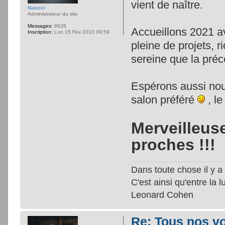
vient de naître.
Naturel
Administrateur du site
Messages:
8626
Accueillons 2021 
Inscription:
Lun 15 Fév 2010 09:59
pleine de projets, r
sereine que la pré
Espérons aussi nous
salon préféré
, l
Merveilleus
proches !!!
Dans toute chose il y a 
C'est ainsi qu'entre la 
Leonard Cohen
Re: Tous nos vœ