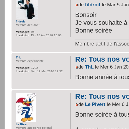
de
fildroit
le Mar 5 Jan
Bonsoir
Je vous souhaite 
fildroit
Membre débutant
Bonne soirée
Messages:
95
Inscription:
Dim 18 Avr 2010 15:00
Membre actif de l'assoc
Re: Tous nos vœ
ThL
Membre expérimenté
de
ThL
le Mer 6 Jan 20
Messages:
1792
Inscription:
Ven 19 Mar 2010 19:52
Bonne année à tous!
Re: Tous nos vœ
de
Le Pivert
le Mer 6 J
Bonne soirée à tous
Le Pivert
Membre audiophile patenté