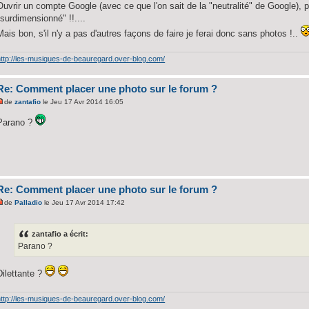
Ouvrir un compte Google (avec ce que l'on sait de la "neutralité" de Google), 
"surdimensionné" !!....
Mais bon, s'il n'y a pas d'autres façons de faire je ferai donc sans photos !..
http://les-musiques-de-beauregard.over-blog.com/
Re: Comment placer une photo sur le forum ?
de
zantafio
le Jeu 17 Avr 2014 16:05
Parano ?
Re: Comment placer une photo sur le forum ?
de
Palladio
le Jeu 17 Avr 2014 17:42
zantafio a écrit:
Parano ?
Dilettante ?
http://les-musiques-de-beauregard.over-blog.com/