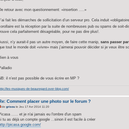
De retour avec mon questionnement: «insertion .....»
J’ai fait les démarches de sollicitation d’un serveur pro. Cela induit «obligatoir
corollaire est la réception par la suite de nombreuses pub ou spams de soit-d
trouve cela parfaitement désagréable, pour ne pas dire plus!.
Aussi, n’y aurait-il pas un autre moyen, de faire cette manip,
sans passer par
que tout le monde doit «vivre» mais j’aimerai pouvoir décider si je veux être sol
Bien à vous
Palladio
NB: il n’est pas possible de vous écrire en MP ?
http://les-musiques-de-beauregard.over-blog.com/
Re: Comment placer une photo sur le forum ?
de
grisou
le Jeu 17 Avr 2014 11:20
Picasa ...... et je n'ai jamais eu l'ombre d'un spam
si tu as déjà un compte google ...sinon il est facile à créer
http://picasa.google.com/