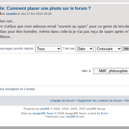
Re: Comment placer une photo sur le forum ?
de
zantafio
le Jeu 17 Avr 2014 18:29
Ben non...
Je n'utilise que mon adresse email "ouverte au spam" pour ce genre de bricol
Mais pour être honnête, même dans celle-là je n'ai pas reçu de spam après m'
Hiboox...
 messages postés depuis:
Trier par
Aller à:
eur enregistré et 2 invités
L’équipe du forum
•
Supprimer les cookies du forum
• He
Powered by
phpBB
© 2000, 2002, 2005, 2007 phpBB Group
Style by
designBB Team
© 2008 designBB Team, coded by
Echo
Traduction par:
phpBB-fr.com