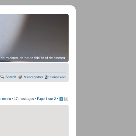
Search
M’enregistrer
Connexion
e non lu
• 17 messages •
Page
1
sur
2
•
1
2