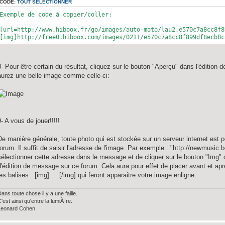
CODE:
TOUT SÉLECTIONNER
Exemple de code à copier/coller:
[url=http://www.hiboox.fr/go/images/auto-moto/lau2,e570c7a8cc8f8
[img]http://free0.hiboox.com/images/0211/e570c7a8cc8f899df8ecb8c
8- Pour être certain du résultat, cliquez sur le bouton "Aperçu" dans l'éditi
aurez une belle image comme celle-ci:
9- A vous de jouer!!!!!
De manière générale, toute photo qui est stockée sur un serveur internet est po
forum. Il suffit de saisir l'adresse de l'image. Par exemple : "http://newmusic
sélectionner cette adresse dans le message et de cliquer sur le bouton "Img" 
d'édition de message sur ce forum. Cela aura pour effet de placer avant et ap
les balises : [img].....[/img] qui feront apparaitre votre image enligne.
ans toute chose il y a une faille.
'est ainsi qu'entre la lumiÃ¨re.
Leonard Cohen