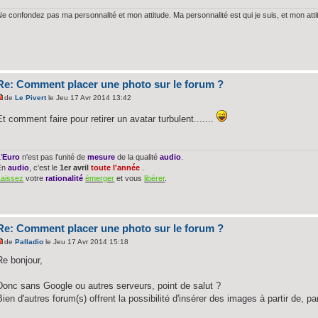
Ne confondez pas ma personnalité et mon attitude. Ma personnalité est qui je suis, et mon att
Re: Comment placer une photo sur le forum ?
de
Le Pivert
le Jeu 17 Avr 2014 13:42
Et comment faire pour retirer un avatar turbulent.......
'
Euro
n'est pas l'unité de
mesure
de la qualité
audio
.
En
audio
, c'est le
1er avril
toute l'année
.
Laissez
votre
rationalité
émerger
et vous
libérer
.
Re: Comment placer une photo sur le forum ?
de
Palladio
le Jeu 17 Avr 2014 15:18
Re bonjour,
Donc sans Google ou autres serveurs, point de salut ?
Bien d'autres forum(s) offrent la possibilité d'insérer des images à partir de,