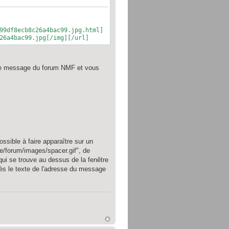
99df8ecb8c26a4bac99.jpg.html]
26a4bac99.jpg[/img][/url]
on de message du forum NMF et vous
ssible à faire apparaître sur un
.be/forum/images/spacer.gif", de
qui se trouve au dessus de la fenêtre
rès le texte de l'adresse du message