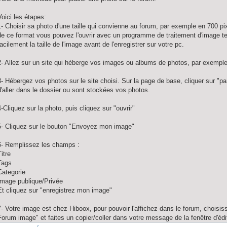
Voici les étapes:
1- Choisir sa photo d'une taille qui convienne au forum, par exemple en 700 pix
de ce format vous pouvez l'ouvrir avec un programme de traitement d'image 
facilement la taille de l'image avant de l'enregistrer sur votre pc.
2- Allez sur un site qui héberge vos images ou albums de photos, par exempl
3- Hébergez vos photos sur le site choisi. Sur la page de base, cliquer sur "pa
d'aller dans le dossier ou sont stockées vos photos.
4-Cliquez sur la photo, puis cliquez sur "ouvrir"
5- Cliquez sur le bouton "Envoyez mon image"
6- Remplissez les champs :
Titre
Tags
Categorie
Image publique/Privée
Et cliquez sur "enregistrez mon image"
7- Votre image est chez Hiboox, pour pouvoir l'affichez dans le forum, chois
Forum image" et faites un copier/coller dans votre message de la fenêtre d'éd