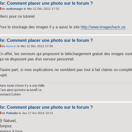
Re: Comment placer une photo sur le forum ?
de
audiomagic
le Mer 12 Déc 2012 17:51
Merci pour ce tutoriel.
Pour le stockage des images il y a aussi le site
http://www.imageshack.us
Re: Comment placer une photo sur le forum ?
de
Naturel
le Mer 12 Déc 2012 17:58
En effet, les serveurs qui proposent le téléchargement gratuit des images son
qui ne disposent pas d'un serveur personnel.
D'autre part, si mes explications ne semblent pas tout à fait claires ou compl
sujet.
ans toute chose il y a une faille.
'est ainsi qu'entre la lumiÃ¨re.
Leonard Cohen
Re: Comment placer une photo sur le forum ?
de
Palladio
le Jeu 17 Avr 2014 10:31
@ Naturel,
Bonjour,
bonjour à tous,