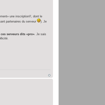
ement» une inscription!!, dont le
isant partenaires du serveur
). Je
 ces serveurs dits «pro»
. Je sais
licité.