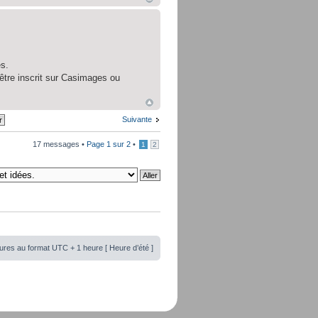
es.
être inscrit sur Casimages ou
Suivante
17 messages •
Page
1
sur
2
•
1
2
ures au format UTC + 1 heure [ Heure d’été ]