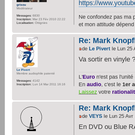
https://www.yout
grisou
Modérateur
Ne confondez pas ma per
Messages:
6830
Inscription:
Mar 23 Fév 2010 22:22
et mon attitude dépend
Localisation:
Ottignies
Re: Mark Knopfl
de
Le Pivert
le Lun 25 
Va sortir en vinyle 
Le Pivert
Membre audiophile patenté
L'
Euro
n'est pas l'unit
Messages:
4142
En
audio
, c'est le
1er a
Inscription:
Lun 14 Mar 2011 16:16
Laissez
votre
rationali
Re: Mark Knopfl
de
VEYS
le Lun 25 Avr
En DVD ou Blue RAY