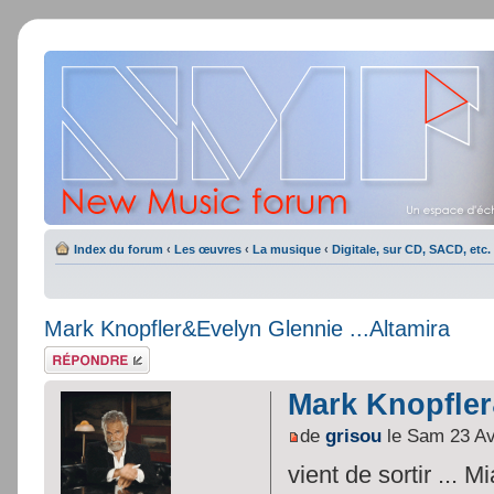
Index du forum
‹
Les œuvres
‹
La musique
‹
Digitale, sur CD, SACD, etc.
Mark Knopfler&Evelyn Glennie ...Altamira
Répondre
Mark Knopfler
de
grisou
le Sam 23 Av
vient de sortir ... M