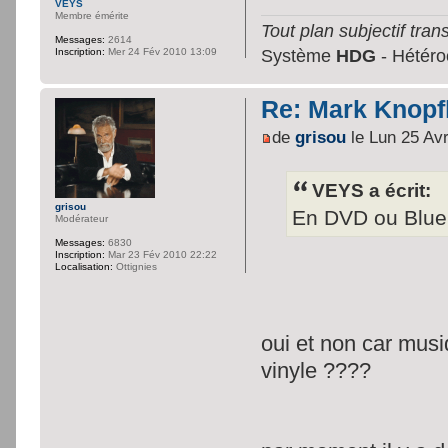
VEYS
Membre émérite
Tout plan subjectif trans
Messages:
2614
Système
HDG
- Hétéroc
Inscription:
Mer 24 Fév 2010 13:09
Re: Mark Knopfl
de
grisou
le Lun 25 Av
VEYS a écrit:
grisou
En DVD ou Blue 
Modérateur
Messages:
6830
Inscription:
Mar 23 Fév 2010 22:22
Localisation:
Ottignies
oui et non car musi
vinyle ????