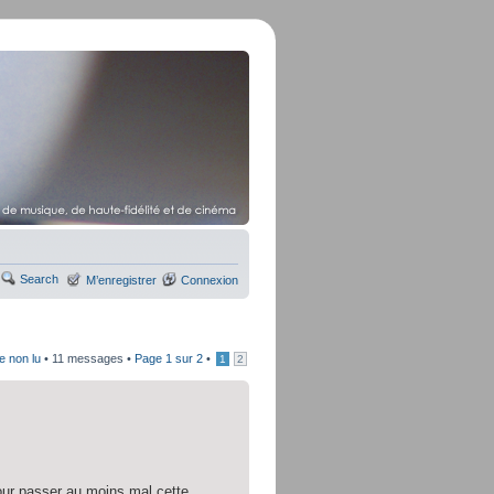
Search
M’enregistrer
Connexion
e non lu
• 11 messages •
Page
1
sur
2
•
1
2
 pour passer au moins mal cette