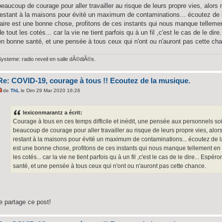
beaucoup de courage pour aller travailler au risque de leurs propre vies, alors
restant à la maisons pour évité un maximum de contaminations... écoutez de 
faire est une bonne chose, profitons de ces instants qui nous manque telleme
de tout les cotés... car la vie ne tient parfois qu à un fil ,c'est le cas de le d
en bonne santé, et une pensée à tous ceux qui n'ont ou n'auront pas cette ch
Systeme: radio reveil en salle dÃ©diÃ©s.
Re: COVID-19, courage à tous !! Ecoutez de la musique.
de
ThL
le Dim 29 Mar 2020 16:26
lexiconmarantz a écrit:
Courage à tous en ces temps difficile et inédit, une pensée aux personnels soig
beaucoup de courage pour aller travailler au risque de leurs propre vies, alor
restant à la maisons pour évité un maximum de contaminations... écoutez de la
est une bonne chose, profitons de ces instants qui nous manque tellement en 
les cotés... car la vie ne tient parfois qu à un fil ,c'est le cas de le dire... E
santé, et une pensée à tous ceux qui n'ont ou n'auront pas cette chance.
je partage ce post!