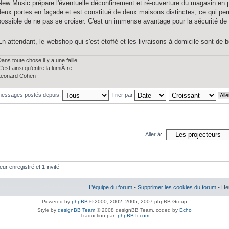
New Music prépare l'éventuelle déconfinement et ré-ouverture du magasin en p
deux portes en façade et est constitué de deux maisons distinctes, ce qui perme
possible de ne pas se croiser. C'est un immense avantage pour la sécurité de
En attendant, le webshop qui s'est étoffé et les livraisons à domicile sont de
ans toute chose il y a une faille.
'est ainsi qu'entre la lumiÃ¨re.
Leonard Cohen
 messages postés depuis:
Trier par
Aller à:
eur enregistré et 1 invité
L’équipe du forum
•
Supprimer les cookies du forum
• He
Powered by
phpBB
© 2000, 2002, 2005, 2007 phpBB Group
Style by
designBB Team
© 2008 designBB Team, coded by
Echo
Traduction par:
phpBB-fr.com