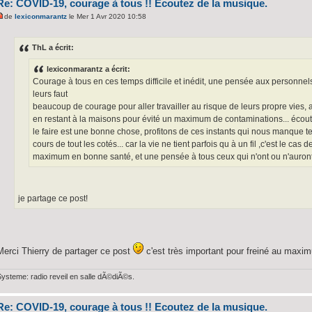
Re: COVID-19, courage à tous !! Ecoutez de la musique.
de
lexiconmarantz
le Mer 1 Avr 2020 10:58
ThL a écrit:
lexiconmarantz a écrit:
Courage à tous en ces temps difficile et inédit, une pensée aux personnels
leurs faut
beaucoup de courage pour aller travailler au risque de leurs propre vies, 
en restant à la maisons pour évité un maximum de contaminations... écout
le faire est une bonne chose, profitons de ces instants qui nous manque 
cours de tout les cotés... car la vie ne tient parfois qu à un fil ,c'est le cas 
maximum en bonne santé, et une pensée à tous ceux qui n'ont ou n'auront
je partage ce post!
Merci Thierry de partager ce post
c'est très important pour freiné au maxi
Systeme: radio reveil en salle dÃ©diÃ©s.
Re: COVID-19, courage à tous !! Ecoutez de la musique.