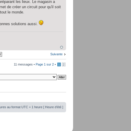
réparant les lieux. Le magasin a
t de créer un circuit pour qu'il soit
 tout le monde.
 bonnes solutions aussi.
Suivante
11 messages •
Page
1
sur
2
•
1
2
ures au format UTC + 1 heure [ Heure d’été ]