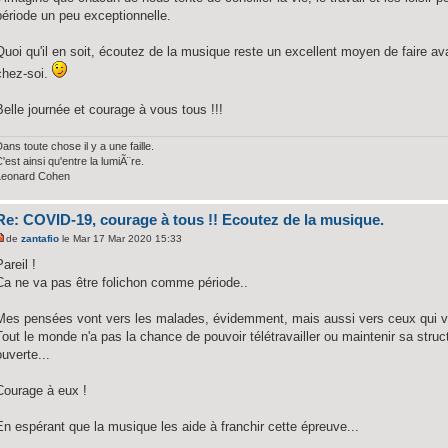
période un peu exceptionnelle.
Quoi qu'il en soit, écoutez de la musique reste un excellent moyen de faire av
chez-soi.
Belle journée et courage à vous tous !!!
ans toute chose il y a une faille.
'est ainsi qu'entre la lumiÃ¨re.
Leonard Cohen
Re: COVID-19, courage à tous !! Ecoutez de la musique.
de
zantafio
le Mar 17 Mar 2020 15:33
Pareil !
Ca ne va pas être folichon comme période..
Mes pensées vont vers les malades, évidemment, mais aussi vers ceux qui vo
Tout le monde n'a pas la chance de pouvoir télétravailler ou maintenir sa struct
ouverte...
Courage à eux !
En espérant que la musique les aide à franchir cette épreuve...