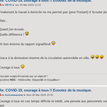
Re: COVID-19, courage à tous !! Ecoutez de la musique.
de
VEYS
le Jeu 26 Mar 2020 12:22
Finalement,le travail à domicile ne me permet pas (pour l'instant) d 'écouter 
Mais…
Quand j'en écoute…
Quelle différence !
Un bon énorme du rapport signal/bruit
Grace à la diminution énorme de la circulation automobile en ville.
Courage à tous
out plan subjectif transite par un objectif !
Système
HDG
- Hétéroclite, Dépareillé et Gouailleur !
Re: COVID-19, courage à tous !! Ecoutez de la musique.
de
lexiconmarantz
le Sam 28 Mar 2020 15:52
Courage à tous en ces temps difficile et inédit, une pensée aux personnels soi
faut