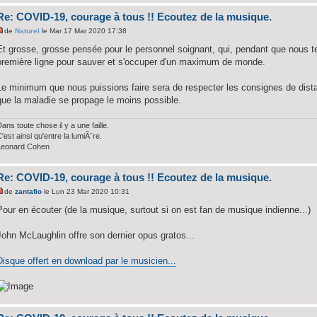
Re: COVID-19, courage à tous !! Ecoutez de la musique.
de
Naturel
le Mar 17 Mar 2020 17:38
Et grosse, grosse pensée pour le personnel soignant, qui, pendant que nous t
première ligne pour sauver et s'occuper d'un maximum de monde.
Le minimum que nous puissions faire sera de respecter les consignes de distan
que la maladie se propage le moins possible.
ans toute chose il y a une faille.
'est ainsi qu'entre la lumiÃ¨re.
Leonard Cohen
Re: COVID-19, courage à tous !! Ecoutez de la musique.
de
zantafio
le Lun 23 Mar 2020 10:31
Pour en écouter (de la musique, surtout si on est fan de musique indienne...)
John McLaughlin offre son dernier opus gratos...
Disque offert en download par le musicien...