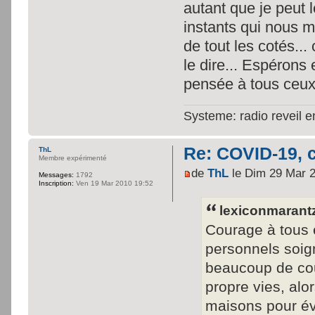
autant que je peut 
instants qui nous 
de tout les cotés... 
le dire... Espérons
pensée à tous ceux 
Systeme: radio reveil 
Re: COVID-19, c
ThL
Membre expérimenté
de
ThL
le Dim 29 Mar 
Messages:
1792
Inscription:
Ven 19 Mar 2010 19:52
lexiconmarantz 
Courage à tous e
personnels soign
beaucoup de cour
propre vies, alo
maisons pour év