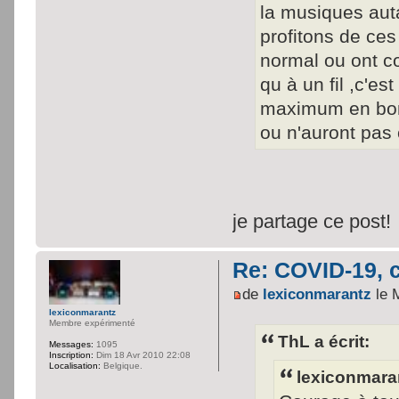
la musiques auta
profitons de ce
normal ou ont cou
qu à un fil ,c'es
maximum en bonn
ou n'auront pas
je partage ce post!
Re: COVID-19, c
de
lexiconmarantz
le 
lexiconmarantz
Membre expérimenté
ThL a écrit:
Messages:
1095
Inscription:
Dim 18 Avr 2010 22:08
Localisation:
Belgique.
lexiconmaran