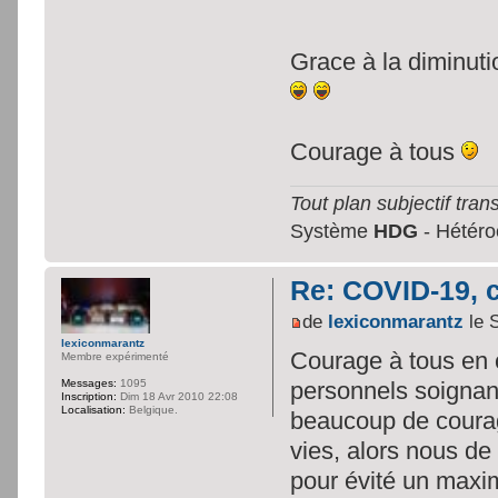
Grace à la diminuti
Courage à tous
Tout plan subjectif trans
Système
HDG
- Hétéroc
Re: COVID-19, c
de
lexiconmarantz
le 
lexiconmarantz
Courage à tous en c
Membre expérimenté
personnels soignant
Messages:
1095
Inscription:
Dim 18 Avr 2010 22:08
Localisation:
Belgique.
beaucoup de courage
vies, alors nous de
pour évité un maxi