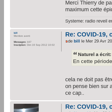
Merci Thierry de pa
maximum cette épi
Systeme: radio reveil 
Re: COVID-19, c
bill
Membre averti
de
bill
le Mer 29 Avr 2
Messages:
447
Inscription:
Dim 16 Sep 2012 10:02
Naturel a écrit:
En cette période
cela ne doit pas êtr
on pense bien sur a
ce cap..
Re: COVID-19, c