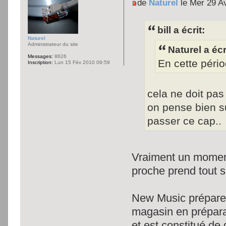
de
Naturel
le Mer 29 A
bill a écrit:
Naturel
Administrateur du site
Naturel a écr
Messages:
8626
En cette pério
Inscription:
Lun 15 Fév 2010 09:59
cela ne doit pas
on pense bien su
passer ce cap..
Vraiment un moment 
proche prend tout 
New Music prépare 
magasin en prépara
et est constitué de