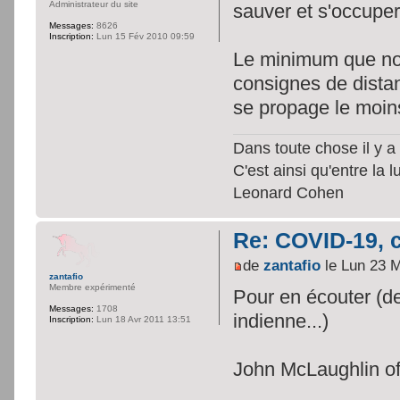
Administrateur du site
sauver et s'occup
Messages:
8626
Inscription:
Lun 15 Fév 2010 09:59
Le minimum que nou
consignes de distan
se propage le moin
Dans toute chose il y a 
C'est ainsi qu'entre la 
Leonard Cohen
Re: COVID-19, c
de
zantafio
le Lun 23 
zantafio
Membre expérimenté
Pour en écouter (de
Messages:
1708
indienne...)
Inscription:
Lun 18 Avr 2011 13:51
John McLaughlin off