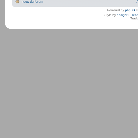
L
Index du forum
Powered by
phpBB
©
Style by
designBB Tea
Tradu