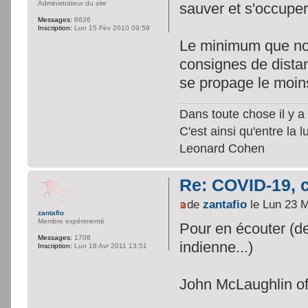
Administrateur du site
sauver et s'occup
Messages:
8626
Inscription:
Lun 15 Fév 2010 09:59
Le minimum que nou
consignes de distan
se propage le moin
Dans toute chose il y a 
C'est ainsi qu'entre la 
Leonard Cohen
Re: COVID-19, c
de
zantafio
le Lun 23 
zantafio
Membre expérimenté
Pour en écouter (de
Messages:
1708
indienne...)
Inscription:
Lun 18 Avr 2011 13:51
John McLaughlin off