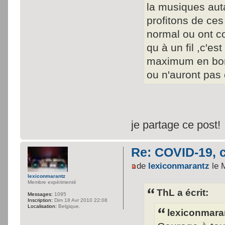
la musiques auta
profitons de ce
normal ou ont cou
qu à un fil ,c'es
maximum en bonn
ou n'auront pas
je partage ce post!
Re: COVID-19, c
de
lexiconmarantz
le 
lexiconmarantz
Membre expérimenté
ThL a écrit:
Messages:
1095
Inscription:
Dim 18 Avr 2010 22:08
Localisation:
Belgique.
lexiconmaran