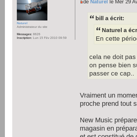
de
Naturel
le Mer 29 A
bill a écrit:
Naturel
Administrateur du site
Naturel a écr
Messages:
8626
En cette pério
Inscription:
Lun 15 Fév 2010 09:59
cela ne doit pas
on pense bien su
passer ce cap..
Vraiment un moment 
proche prend tout 
New Music prépare 
magasin en prépara
et est constitué de