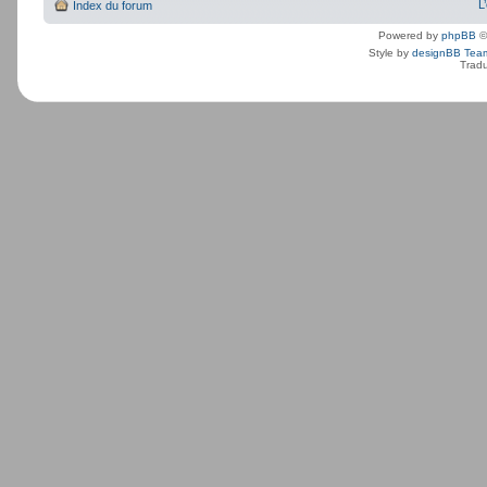
L
Index du forum
Powered by
phpBB
©
Style by
designBB Tea
Tradu