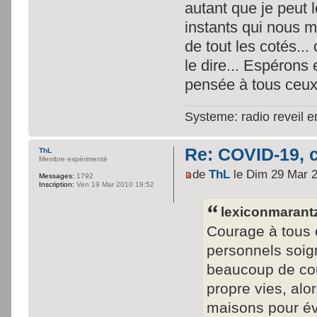
autant que je peut 
instants qui nous 
de tout les cotés... 
le dire... Espérons
pensée à tous ceux 
Systeme: radio reveil 
Re: COVID-19, c
ThL
Membre expérimenté
de
ThL
le Dim 29 Mar 
Messages:
1792
Inscription:
Ven 19 Mar 2010 19:52
lexiconmarantz 
Courage à tous e
personnels soign
beaucoup de cour
propre vies, alo
maisons pour év