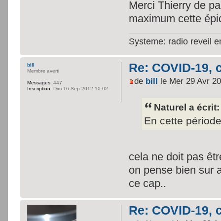
Merci Thierry de pa
maximum cette épi
Systeme: radio reveil 
Re: COVID-19, c
bill
Membre averti
de
bill
le Mer 29 Avr 2
Messages:
447
Inscription:
Dim 16 Sep 2012 10:02
Naturel a écrit:
En cette période
cela ne doit pas êtr
on pense bien sur a
ce cap..
Re: COVID-19, c