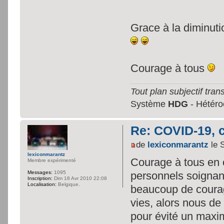
Grace à la diminuti
Courage à tous
Tout plan subjectif trans
Système
HDG
- Hétéroc
Re: COVID-19, c
de
lexiconmarantz
le 
lexiconmarantz
Courage à tous en c
Membre expérimenté
personnels soignant
Messages:
1095
Inscription:
Dim 18 Avr 2010 22:08
Localisation:
Belgique.
beaucoup de courage
vies, alors nous de
pour évité un maxi