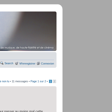
Search
M’enregistrer
Connexion
e non lu
• 11 messages •
Page
1
sur
2
•
1
2
 pour passer au moins mal cette