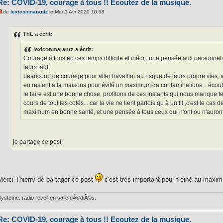
Re: COVID-19, courage à tous !! Ecoutez de la musique.
de
lexiconmarantz
le Mer 1 Avr 2020 10:58
ThL a écrit:
lexiconmarantz a écrit:
Courage à tous en ces temps difficile et inédit, une pensée aux personnels
leurs faut
beaucoup de courage pour aller travailler au risque de leurs propre vies, 
en restant à la maisons pour évité un maximum de contaminations... écout
le faire est une bonne chose, profitons de ces instants qui nous manque 
cours de tout les cotés... car la vie ne tient parfois qu à un fil ,c'est le cas 
maximum en bonne santé, et une pensée à tous ceux qui n'ont ou n'auront
je partage ce post!
Merci Thierry de partager ce post
c'est très important pour freiné au maxi
Systeme: radio reveil en salle dÃ©diÃ©s.
Re: COVID-19, courage à tous !! Ecoutez de la musique.