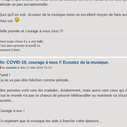
période un peu exceptionnelle.
Quoi qu'il en soit, écoutez de la musique reste un excellent moyen de faire av
chez-soi.
Belle journée et courage à vous tous !!!
ans toute chose il y a une faille.
'est ainsi qu'entre la lumiÃ¨re.
Leonard Cohen
Re: COVID-19, courage à tous !! Ecoutez de la musique.
de
zantafio
le Mar 17 Mar 2020 15:33
Pareil !
Ca ne va pas être folichon comme période..
Mes pensées vont vers les malades, évidemment, mais aussi vers ceux qui vo
Tout le monde n'a pas la chance de pouvoir télétravailler ou maintenir sa struct
ouverte...
Courage à eux !
En espérant que la musique les aide à franchir cette épreuve...