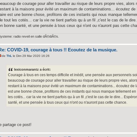
beaucoup de courage pour aller travailler au risque de leurs propre vies, alors
restant à la maisons pour évité un maximum de contaminations... écoutez de 
faire est une bonne chose, profitons de ces instants qui nous manque telleme
de tout les cotés... car la vie ne tient parfois qu à un fil ,c'est le cas de le d
en bonne santé, et une pensée à tous ceux qui n'ont ou n'auront pas cette ch
Systeme: radio reveil en salle dÃ©diÃ©s.
Re: COVID-19, courage à tous !! Ecoutez de la musique.
de
ThL
le Dim 29 Mar 2020 16:26
lexiconmarantz a écrit:
Courage à tous en ces temps difficile et inédit, une pensée aux personnels soig
beaucoup de courage pour aller travailler au risque de leurs propre vies, alor
restant à la maisons pour évité un maximum de contaminations... écoutez de la
est une bonne chose, profitons de ces instants qui nous manque tellement en 
les cotés... car la vie ne tient parfois qu à un fil ,c'est le cas de le dire... E
santé, et une pensée à tous ceux qui n'ont ou n'auront pas cette chance.
je partage ce post!