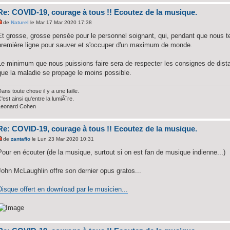
Re: COVID-19, courage à tous !! Ecoutez de la musique.
de
Naturel
le Mar 17 Mar 2020 17:38
Et grosse, grosse pensée pour le personnel soignant, qui, pendant que nous t
première ligne pour sauver et s'occuper d'un maximum de monde.
Le minimum que nous puissions faire sera de respecter les consignes de distan
que la maladie se propage le moins possible.
ans toute chose il y a une faille.
'est ainsi qu'entre la lumiÃ¨re.
Leonard Cohen
Re: COVID-19, courage à tous !! Ecoutez de la musique.
de
zantafio
le Lun 23 Mar 2020 10:31
Pour en écouter (de la musique, surtout si on est fan de musique indienne...)
John McLaughlin offre son dernier opus gratos...
Disque offert en download par le musicien...