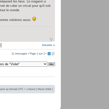
réparant les lieux. Le magasin a
t de créer un circuit pour qu'il soit
 tout le monde.
 bonnes solutions aussi.
Suivante
11 messages •
Page
1
sur
2
•
1
2
ures au format UTC + 1 heure [ Heure d’été ]