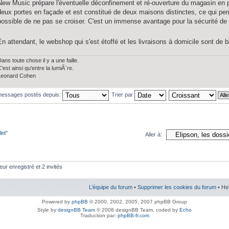
New Music prépare l'éventuelle déconfinement et ré-ouverture du magasin en p
deux portes en façade et est constitué de deux maisons distinctes, ce qui perme
possible de ne pas se croiser. C'est un immense avantage pour la sécurité de
En attendant, le webshop qui s'est étoffé et les livraisons à domicile sont de
ans toute chose il y a une faille.
'est ainsi qu'entre la lumiÃ¨re.
Leonard Cohen
 messages postés depuis:
Trier par
let"
Aller à:
eur enregistré et 2 invités
L’équipe du forum
•
Supprimer les cookies du forum
• He
Powered by
phpBB
© 2000, 2002, 2005, 2007 phpBB Group
Style by
designBB Team
© 2008 designBB Team, coded by
Echo
Traduction par:
phpBB-fr.com