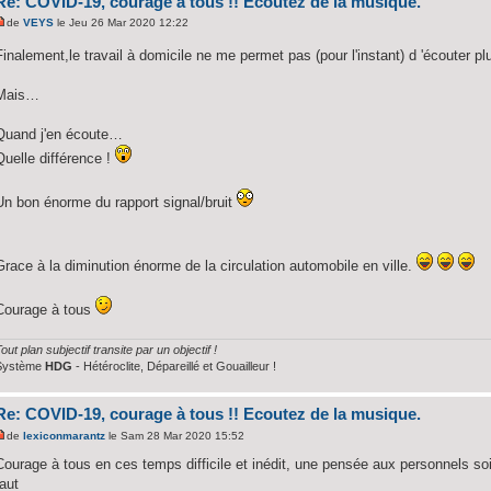
Re: COVID-19, courage à tous !! Ecoutez de la musique.
de
VEYS
le Jeu 26 Mar 2020 12:22
Finalement,le travail à domicile ne me permet pas (pour l'instant) d 'écouter 
Mais…
Quand j'en écoute…
Quelle différence !
Un bon énorme du rapport signal/bruit
Grace à la diminution énorme de la circulation automobile en ville.
Courage à tous
out plan subjectif transite par un objectif !
Système
HDG
- Hétéroclite, Dépareillé et Gouailleur !
Re: COVID-19, courage à tous !! Ecoutez de la musique.
de
lexiconmarantz
le Sam 28 Mar 2020 15:52
Courage à tous en ces temps difficile et inédit, une pensée aux personnels soi
faut